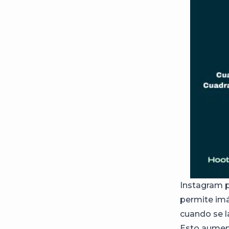
Instagram p
permite imá
cuando se l
Esto aument