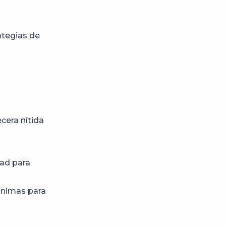
rategias de
cera nítida
dad para
ínimas para