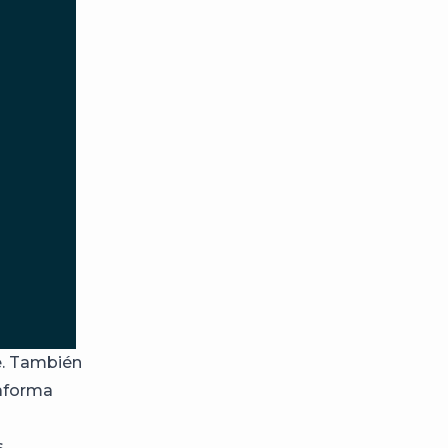
e. También
taforma
s