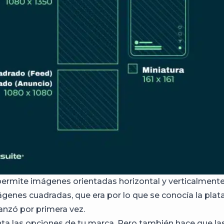
ermite imágenes orientadas horizontal y verticalment
genes cuadradas, que era por lo que se conocía la pla
anzó por primera vez.
a las opciones de tu marca. Pero también hace que la