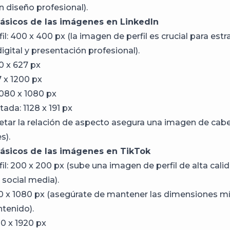
n diseño profesional).
sicos de las imágenes en LinkedIn
il: 400 x 400 px (la imagen de perfil es crucial para est
gital y presentación profesional).
0 x 627 px
7 x 1200 px
080 x 1080 px
ada: 1128 x 191 px
petar la relación de aspecto asegura una imagen de cabe
s).
sicos de las imágenes en TikTok
il: 200 x 200 px (sube una imagen de perfil de alta cali
 social media).
20 x 1080 px (asegúrate de mantener las dimensiones m
ntenido).
80 x 1920 px