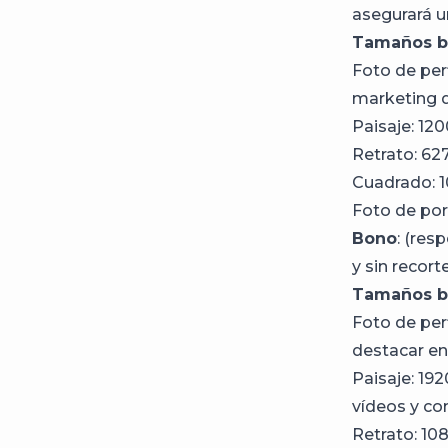
asegurará u
Tamaños bá
Foto de perf
marketing di
Paisaje: 120
Retrato: 62
Cuadrado: 1
Foto de port
Bono
: (res
y sin recorte
Tamaños bá
Foto de perf
destacar en
Paisaje: 19
vídeos y co
Retrato: 10