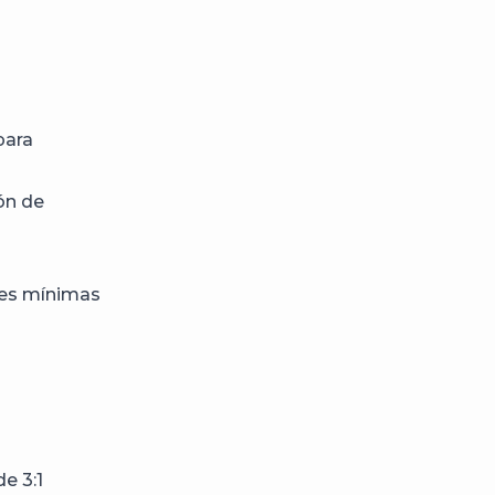
para
ón de
nes mínimas
e 3:1