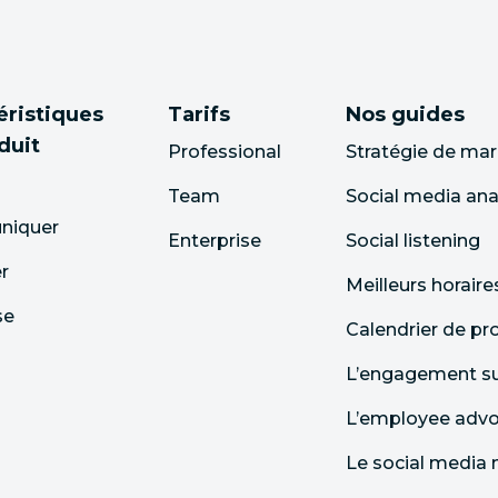
éristiques
Tarifs
Nos guides
duit
Professional
Stratégie de mar
Team
Social media ana
iquer
Enterprise
Social listening
er
Meilleurs horaire
se
Calendrier de p
L’engagement sur
L’employee adv
Le social media 