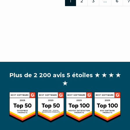
1
2
3
…
6
7
Plus de 2 200 avis 5 étoiles
★ ★ ★ ★
★