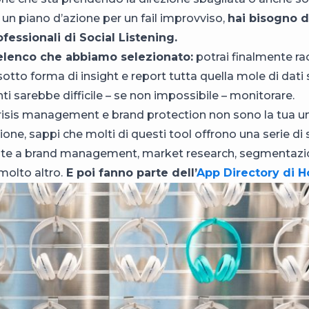
 un piano d’azione per un fail improvviso,
hai bisogno di
ofessionali di Social Listening.
’elenco che abbiamo selezionato:
potrai finalmente ra
sotto forma di insight e report tutta quella mole di dati
ti sarebbe difficile – se non impossibile – monitorare.
 crisis management e brand protection non sono la tua u
ne, sappi che molti di questi tool offrono una serie di 
ate a brand management, market research, segmentazio
molto altro.
E poi fanno parte dell’
App Directory di H