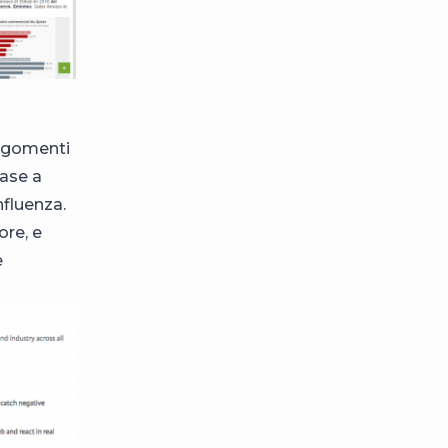
argomenti
base a
nfluenza.
ore, e
e