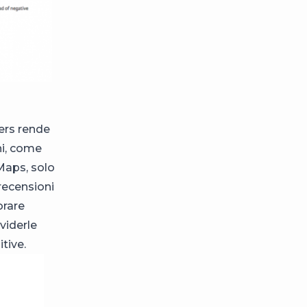
kers rende
ni, come
Maps, solo
 recensioni
orare
viderle
tive.