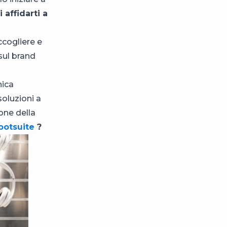
 affidarti a
ccogliere e
 sul brand
nica
soluzioni a
ne della
ootsuite
?