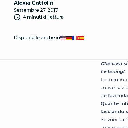
Alexia Gattolin
Settembre 27, 2017
4 minuti di lettura
Disponibile anche in
English
Deutsch
Français
Español
Che cosa si 
Listening!
Le mention d
conversazion
dell’azienda
Quante info
lasciando 
Se vuoi batt
conversazio