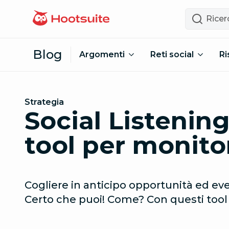
Vai al contenuto
Ricerca
Blog
Argomenti
Reti social
Ri
Strategia
Social Listening
tool per monitor
Cogliere in anticipo opportunità ed even
Certo che puoi! Come? Con questi tool d