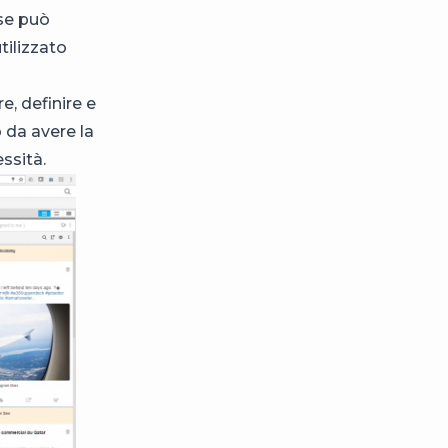
rse può
tilizzato
e, definire e
o da avere la
ssità.