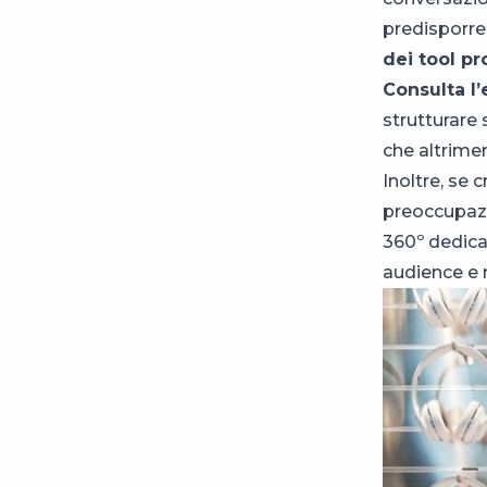
predisporre
dei tool pr
Consulta l
strutturare 
che altrimen
Inoltre, se
preoccupazio
360º dedic
audience e 