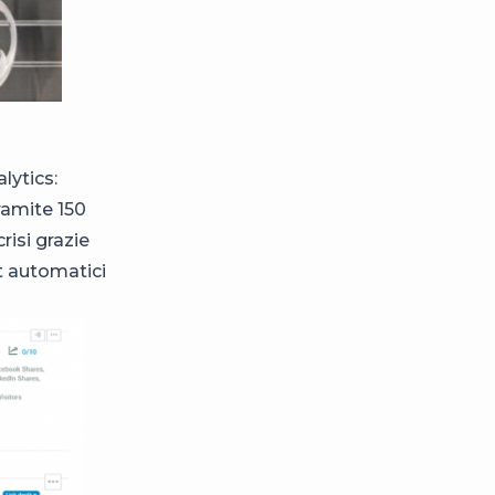
lytics:
ramite 150
crisi grazie
rt automatici