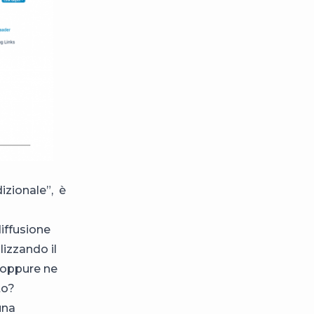
dizionale”, è
iffusione
lizzando il
, oppure ne
to?
una