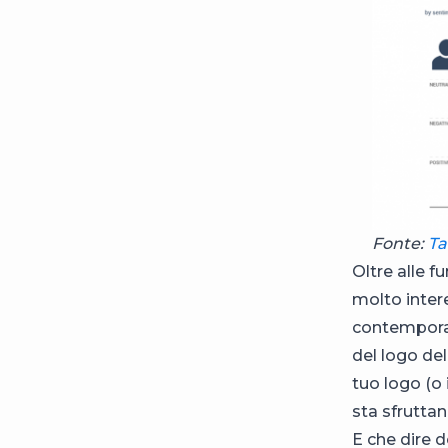
Fonte:
Ta
Oltre alle f
molto intere
contemporan
del logo del
tuo logo (o
sta sfrutta
E che dire d