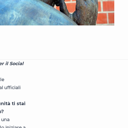
r il Social
le
 ufficiali
ità ti stai
o?
n una
o iniziare a