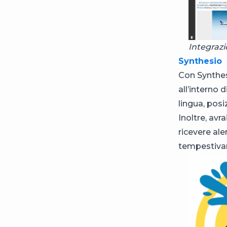
Integraz
Synthesio
Con Synthes
all’interno 
lingua, posi
Inoltre, avr
ricevere ale
tempestiva