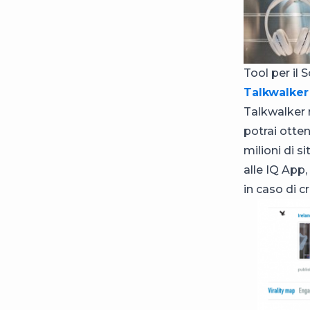
Tool per il 
Talkwalker
Talkwalker r
potrai otte
milioni di si
alle IQ App,
in caso di cri