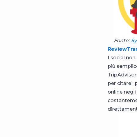
Fonte:
Sy
ReviewTra
I social no
più semplice
TripAdvisor
per citare i
online negl
costantement
direttament