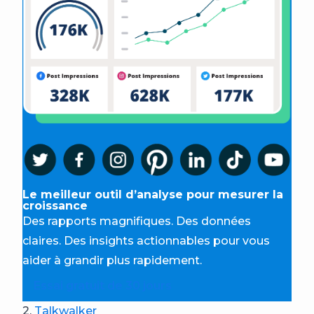
Le meilleur outil d’analyse pour mesurer la
croissance
Des rapports magnifiques. Des données
claires. Des insights actionnables pour vous
aider à grandir plus rapidement.
Essai gratuit de 30 jours
2.
Talkwalker