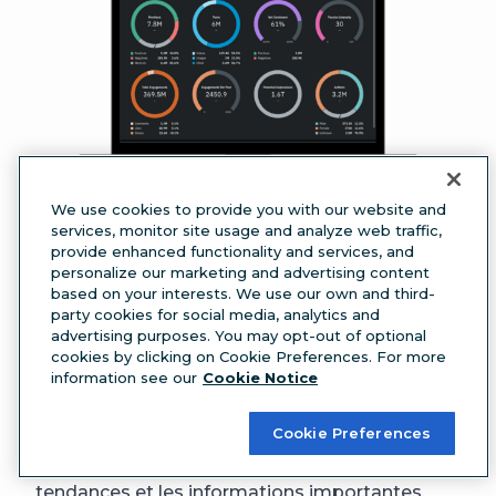
We use cookies to provide you with our website and
services, monitor site usage and analyze web traffic,
Source :
Quid
provide enhanced functionality and services, and
personalize our marketing and advertising content
Anciennement connu sous le nom de NetBase,
based on your interests. We use our own and third-
cet outil de social listening utilise l’IA
party cookies for social media, analytics and
générative pour identifier les besoins et les
advertising purposes. You may opt-out of optional
cookies by clicking on Cookie Preferences. For more
attentes des clients à partir de la conversation
information see our
Cookie Notice
existante sur les médias sociaux. Son tableau
de bord vous permet de suivre des millions de
Cookie Preferences
points de données et de visualiser les
tendances et les informations importantes.