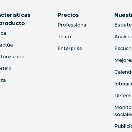
cterísticas
Precios
Nuestr
 producto
Professional
Estrate
ica
Team
Analíti
ractúa
Enterprise
Escucha
torización
Mejor
rtise
Calenda
iza
Interac
Defens
Monitor
sociale
Publici