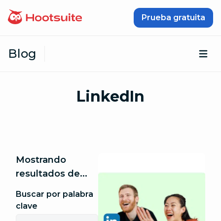
Saltar al contenido
Prueba gratuita
Blog
Abr
LinkedIn
Mostrando
resultados de...
Buscar por palabra
clave