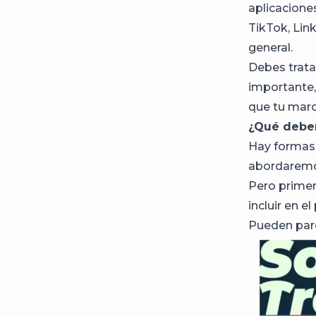
aplicacione
TikTok, Link
general.
Debes trata
importante,
que tu mar
¿Qué deben 
Hay formas d
abordaremo
Pero primer
incluir en e
Pueden pare