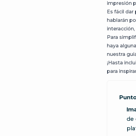
impresión pa
Es fácil dar
hablarán por
interacción
Para simplif
haya algun
nuestra guí
¡Hasta incl
para inspira
Punto
Ima
de 
pla