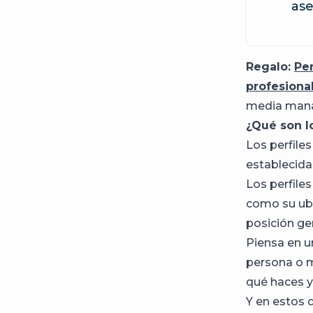
ase
Regalo:
Per
profesion
media mana
¿Qué son lo
Los perfile
establecida
Los perfile
como su ubi
posición gen
Piensa en un
persona o m
qué haces y
Y en estos d