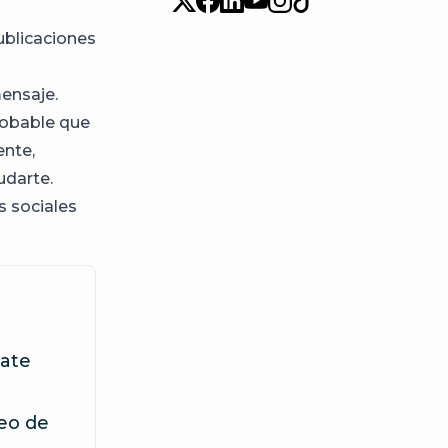
publicaciones
u
mensaje.
probable que
nte,
udarte.
s sociales
rate
eo de