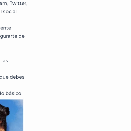
am, Twitter,
l social
mente
egurarte de
 las
 que debes
o básico.