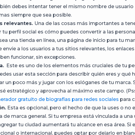
mbién debes intentar tener el mismo nombre de usuario
rmas siempre que sea posible.
s relevantes.
Una de las cosas más importantes a tene
r tu perfil social es cómo puedes convertir a las person
 sea una tienda en línea, una página de inicio para tu ma
 envíe a los usuarios a tus sitios relevantes, los enlaces
eben funcionar, sin excepciones.
a.
Este es uno de los elementos más cruciales de tu per
edes usar esta sección para describir quién eres y qué h
r un poco más y jugar con los eslóganes de tu marca. 
, sé estratégico y aprovecha al máximo este campo. (Ps
erador gratuito de biografías para redes sociales
para c
ón.
Esta es opcional, pero el hecho de que la uses o no 
ia de marca general. Si tu empresa está vinculada a una
 agregar tu ciudad aumentará tu alcance en esa área. Si 
ional o internacional, puedes optar por dejarlo en bla