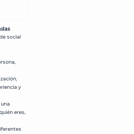
adas
de social
ersona,
ización,
riencia y
e una
quién eres,
diferentes