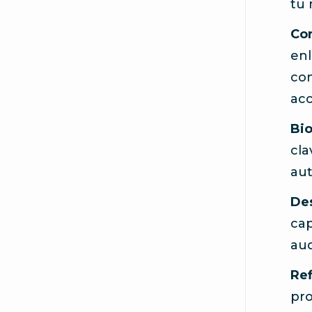
tu 
Con
enl
con
acc
Bio
cla
aut
Des
cap
aud
Ref
pro