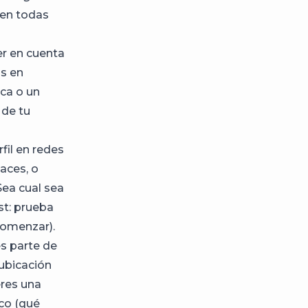
 en todas
r en cuenta
as en
rca o un
 de tu
fil en redes
aces, o
Sea cual sea
st: prueba
omenzar).
es parte de
 ubicación
eres una
nco (qué