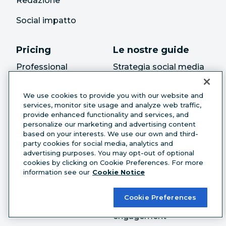
Redazione
Social impatto
Pricing
Le nostre guide
Professional
Strategia social media
marketing
Team
We use cookies to provide you with our website and
Social media analytics
services, monitor site usage and analyze web traffic,
Enterprise
provide enhanced functionality and services, and
Social listening
personalize our marketing and advertising content
based on your interests. We use our own and third-
momento migliore per
party cookies for social media, analytics and
postare su instagram
advertising purposes. You may opt-out of optional
cookies by clicking on Cookie Preferences. For more
Calendario dei social
information see our
Cookie Notice
media
Cookie Preferences
Social media
engagement