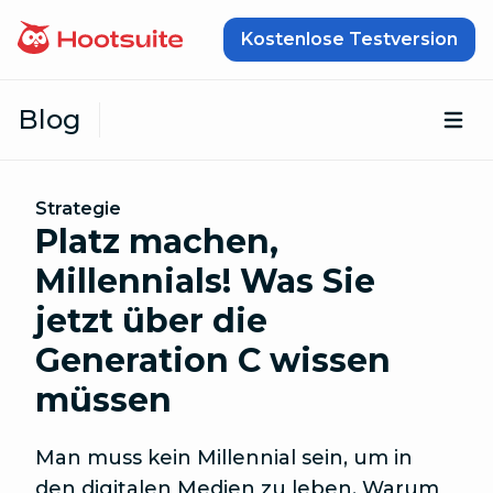
Zum Inhalt springen
Kostenlose Testversion
Blog
Öf
Strategie
Platz machen,
Millennials! Was Sie
jetzt über die
Generation C wissen
müssen
Man muss kein Millennial sein, um in
den digitalen Medien zu leben. Warum