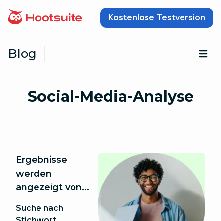
Zum Inhalt springen
Kostenlose Testversion
Blog
Öf
Social-Media-Analyse
Ergebnisse
werden
angezeigt von...
Suche nach
Stichwort