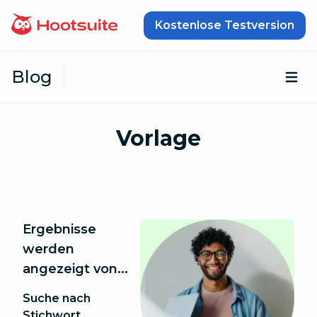
Zum Inhalt springen
Kostenlose Testversion
Blog
Öf
Vorlage
Ergebnisse
werden
angezeigt von...
Suche nach
Stichwort