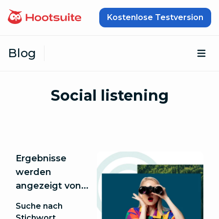
Zum Inhalt springen
Kostenlose Testversion
Blog
Öf
Social listening
Ergebnisse
werden
angezeigt von...
Suche nach
Stichwort