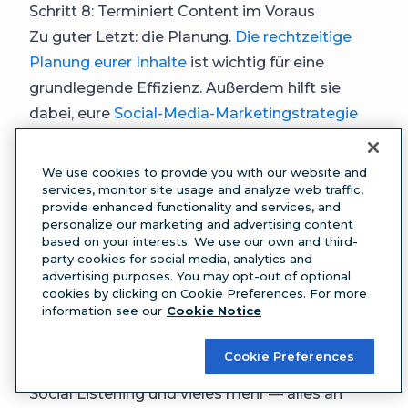
Schritt 8: Terminiert Content im Voraus
Zu guter Letzt: die Planung.
Die rechtzeitige
Planung eurer Inhalte
ist wichtig für eine
grundlegende Effizienz. Außerdem hilft sie
dabei, eure
Social-Media-Marketingstrategie
mit Leben zu füllen.
So viel steht unserer Ansicht nach fest:
We use cookies to provide you with our website and
Hootsuite kann euch viel Zeit bei der
services, monitor site usage and analyze web traffic,
provide enhanced functionality and services, and
Veröffentlichung sparen. Ihr könnt euren
personalize our marketing and advertising content
Content für alle eure bevorzugten Plattformen
based on your interests. We use our own and third-
party cookies for social media, analytics and
im Voraus über ein und dasselbe Dashboard
advertising purposes. You may opt-out of optional
planen. Außerdem profitiert ihr durch:
cookies by clicking on Cookie Preferences. For more
information see our
Cookie Notice
einfache Zusammenarbeit im Team,
detaillierte
Social-Media-Analytics
,
Cookie Preferences
Ad-Management,
Social Listening und vieles mehr — alles an