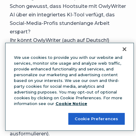
Schon gewusst, dass Hootsuite mit OwlyWriter
AI über ein integriertes KI-Tool verfügt, das
Social-Media-Profis stundenlange Arbeit
erspart?
Ihr könnt OwlyWriter (auch auf Deutsch!)
einsetzen, um:
mit einem Prompt eine neue Social-Media-
We use cookies to provide you with our website and
services, monitor site usage and analyze web traffic,
Bildunterschrift in einem bestimmten Ton zu
provide enhanced functionality and services, and
generieren.
personalize our marketing and advertising content
based on your interests. We use our own and third-
einen Beitrag auf Grundlage eines Links zu
party cookies for social media, analytics and
generieren (z. B. zu einem Blog-Beitrag oder
advertising purposes. You may opt-out of optional
cookies by clicking on Cookie Preferences. For more
einer Produktseite).
information see our
Cookie Notice
Post-Ideen auf Grundlage eines Keywords oder
Themas zu generieren (und dann Posts
Cookie Preferences
schreiben, die eure Lieblingsidee
ausformulieren).