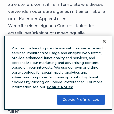
zu erstellen, könnt ihr ein Template wie
dieses
verwenden oder eure eigenes mit einer Tabelle
oder Kalender-App erstellen.
Wenn ihr einen eigenen Content-Kalender
erstellt, berücksichtigt unbedingt alle
relevanten Informationen für jeden Beitrag,
einschließlich:
We use cookies to provide you with our website and
services, monitor site usage and analyze web traffic,
Datum und die Plattform, auf der der Post
provide enhanced functionality and services, and
erscheinen soll
personalize our marketing and advertising content
based on your interests. We use our own and third-
alle relevanten KPIs
party cookies for social media, analytics and
plattformspezifische Kriterien wie Posts in
advertising purposes. You may opt-out of optional
cookies by clicking on Cookie Preferences. For more
Stories, Reels oder im Feed
information see our
Cookie Notice
kurze Inhaltsbeschreibung
Je mehr euer Kalender ins Detail geht, desto
Cookie Preferences
leichter wird es euch fallen, ihn mit Inhalten zu
füllen.