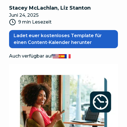
Stacey McLachlan
,
Liz Stanton
Juni 24, 2025
9 min Lesezeit
Ladet euer kostenloses Template für
einen Content-Kalender herunter
Auch verfügbar auf
English
Español
Français