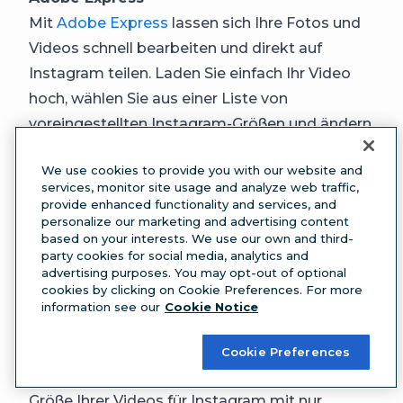
Mit
Adobe Express
lassen sich Ihre Fotos und
Videos schnell bearbeiten und direkt auf
Instagram teilen. Laden Sie einfach Ihr Video
hoch, wählen Sie aus einer Liste von
voreingestellten Instagram-Größen und ändern
Sie die Größe.
We use cookies to provide you with our website and
Kapwing
services, monitor site usage and analyze web traffic,
Wenn Ihr Instagram-Video immer noch zu groß
provide enhanced functionality and services, and
personalize our marketing and advertising content
ist, können Sie die Größe mit
Kapwing
based on your interests. We use our own and third-
kostenlos ändern. Laden Sie einfach Ihr Video
party cookies for social media, analytics and
advertising purposes. You may opt-out of optional
hoch und ändern Sie die Abmessungen, um es
cookies by clicking on Cookie Preferences. For more
an die Vorgabenn von Instagram anzupassen.
information see our
Cookie Notice
Flixier
Flixier
ist eine Online-
Cookie Preferences
Videobearbeitungsplattform, mit der Sie die
Größe Ihrer Videos für Instagram mit nur