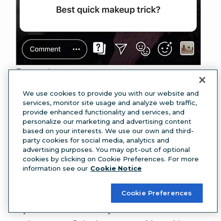
Fuente:
Instagram
Herramientas para redimensionar vídeos en
We use cookies to provide you with our website and
Instagram
services, monitor site usage and analyze web traffic,
provide enhanced functionality and services, and
Si tu vídeo aún no cumple con los requisitos de
personalize our marketing and advertising content
tamaño de Instagram, puedes utilizar una
based on your interests. We use our own and third-
party cookies for social media, analytics and
herramienta de edición de vídeo para cambiar
advertising purposes. You may opt-out of optional
su tamaño. Estas son algunas de nuestras
cookies by clicking on Cookie Preferences. For more
favoritas.
information see our
Cookie Notice
Adobe Express
Cookie Preferences
Adobe Express
te permite editar y compartir
rápidamente tus fotos y vídeos directamente