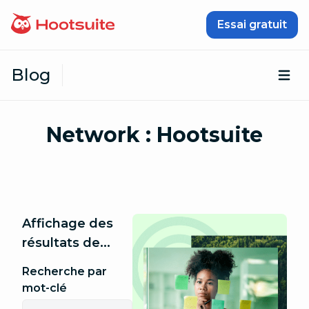
Passer au contenu
Essai gratuit
Blog
Ouv
Network :
Hootsuite
Affichage des
résultats de...
Recherche par
mot-clé