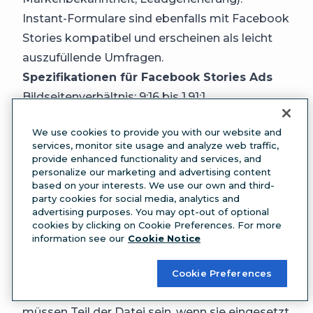
Instant-Formulare sind ebenfalls mit Facebook
Stories kompatibel und erscheinen als leicht
auszufüllende Umfragen.
Spezifikationen für Facebook Stories Ads
Bildseitenverhältnis: 9:16 bis 1,91:1
Bilddauer: max. 6 Sekunden
We use cookies to provide you with our website and
Größe der Bilddatei: max. 30 MB
services, monitor site usage and analyze web traffic,
unterstützte Bilddatei-Formate: .jpg und .png
provide enhanced functionality and services, and
personalize our marketing and advertising content
Video-Seitenverhältnis: 9:16 bis 1,91:1
based on your interests. We use our own and third-
Videobreite: max. 500 Pixel
party cookies for social media, analytics and
advertising purposes. You may opt-out of optional
Videolänge: max. 15 Sekunden
cookies by clicking on Cookie Preferences. For more
Größe der Videodatei: max. 4 GB
information see our
Cookie Notice
unterstützte Videodatei-Formate: .mp4 und
.mov
Cookie Preferences
* Bildunterschriften sind nicht verfügbar und
müssen Teil der Datei sein, wenn sie eingesetzt