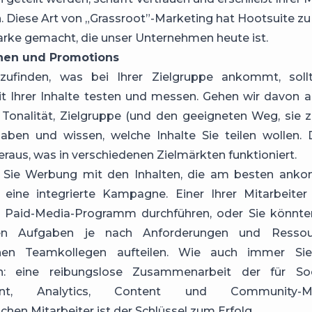
. Diese Art von „Grassroot”-Marketing hat Hootsuite zu
rke gemacht, die unser Unternehmen heute ist.
nen und Promotions
ufinden, was bei Ihrer Zielgruppe ankommt, soll
 Ihrer Inhalte testen und messen. Gehen wir davon a
e Tonalität, Zielgruppe (und den geeigneten Weg, sie z
aben und wissen, welche Inhalte Sie teilen wollen. 
heraus, was in verschiedenen Zielmärkten funktioniert.
 Sie Werbung mit den Inhalten, die am besten ank
e eine integrierte Kampagne. Einer Ihrer Mitarbeiter
 Paid-Media-Programm durchführen, oder Sie könnte
en Aufgaben je nach Anforderungen und Ressou
enen Teamkollegen aufteilen. Wie auch immer Si
en: eine reibungslose Zusammenarbeit der für So
nt, Analytics, Content und Community-M
chen Mitarbeiter ist der Schlüssel zum Erfolg.