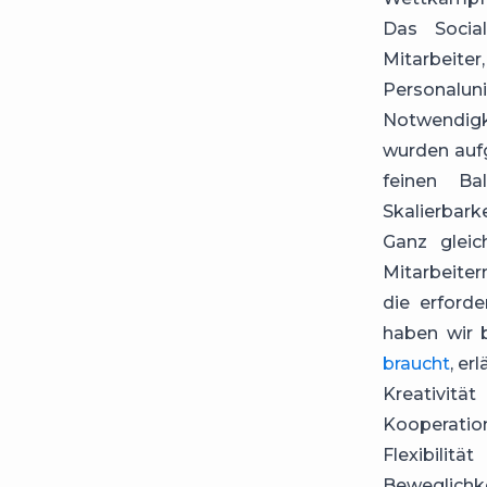
Das Socia
Mitarbeite
Personalun
Notwendigke
wurden aufg
feinen Ba
Skalierbarke
Ganz glei
Mitarbeiter
die erford
haben wir 
braucht
, erl
Kreativität
Kooperatio
Flexibilität
Beweglichk