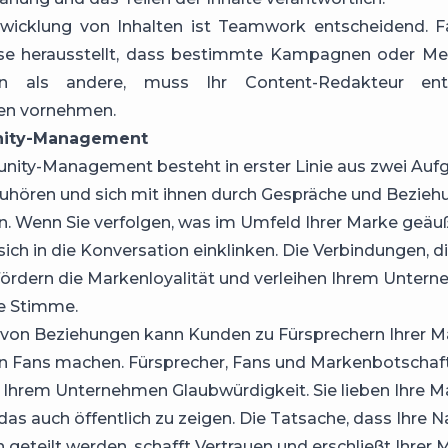
wicklung von Inhalten ist Teamwork entscheidend. Fa
yse herausstellt, dass bestimmte Kampagnen oder Me
en als andere, muss Ihr Content-Redakteur ent
en vornehmen.
ity-Management
ity-Management besteht in erster Linie aus zwei Auf
uhören und sich mit ihnen durch Gespräche und Bezieh
n. Wenn Sie verfolgen, was im Umfeld Ihrer Marke geäuß
sich in die Konversation einklinken. Die Verbindungen, d
fördern die Markenloyalität und verleihen Ihrem Unter
e Stimme.
 von Beziehungen kann Kunden zu
Fürsprecher
n Ihrer 
n Fans machen. Fürsprecher, Fans und
Markenbotschaf
 Ihrem Unternehmen Glaubwürdigkeit. Sie lieben Ihre M
 das auch öffentlich zu zeigen. Die Tatsache, dass Ihre 
 geteilt werden, schafft Vertrauen und erschließt Ihrer