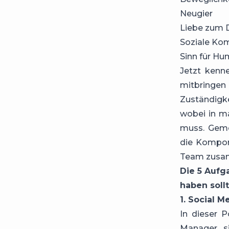
Neugier
Liebe zum D
Soziale Ko
Sinn für Hu
Jetzt kenn
mitbringe
Zuständigk
wobei in ma
muss. Geme
die Kompone
Team zusa
Die 5 Aufg
haben soll
1. Social 
In dieser 
Manager
si