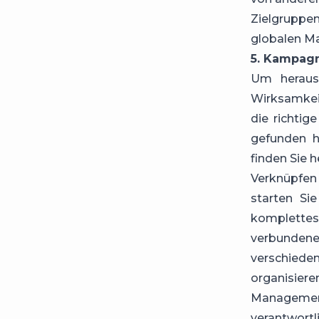
Zielgruppen
globalen Ma
5. Kampag
Um herausz
Wirksamkeit
die richtig
gefunden h
finden Sie 
Verknüpfen
starten Si
komplettes
verbunden
verschied
organisier
Manageme
verantwortli