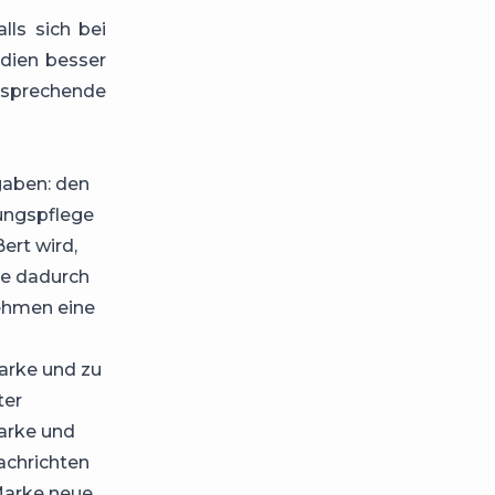
lls sich bei
dien besser
sprechende
gaben: den
ungspflege
ert wird,
ie dadurch
nehmen eine
Marke
und zu
ter
arke und
Nachrichten
 Marke neue