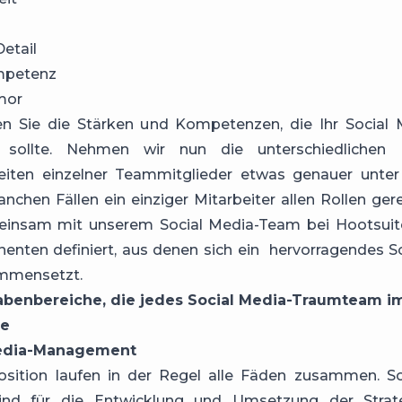
etail
mpetenz
mor
en Sie die Stärken und Kompetenzen, die Ihr Social
n sollte. Nehmen wir nun die unterschiedlichen 
eiten einzelner Teammitglieder etwas genauer unter
nchen Fällen ein einziger Mitarbeiter allen Rollen ge
insam mit unserem Social Media-Team bei Hootsuit
nten definiert, aus denen sich ein hervorragendes S
mmensetzt.
abenbereiche, die jedes Social Media-Traumteam im
te
Media-Management
Position laufen in der Regel alle Fäden zusammen.
S
nd für die Entwicklung und Umsetzung der Strate