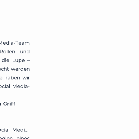
 Media-Team
Rollen und
 die Lupe –
recht werden
e haben wir
ocial Media-
 Griff
ocial Media-
gien eines