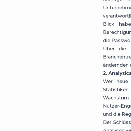
Unternehm
verantwort
Blick hab
Berechtigun
die Passwör
Über die 
Branchentr
ändernden 
2. Analytic
Wer neue 
Statistiken
Wachstum vo
Nutzer-Eng
und die Reg
Der Schlüss
Analysen wi