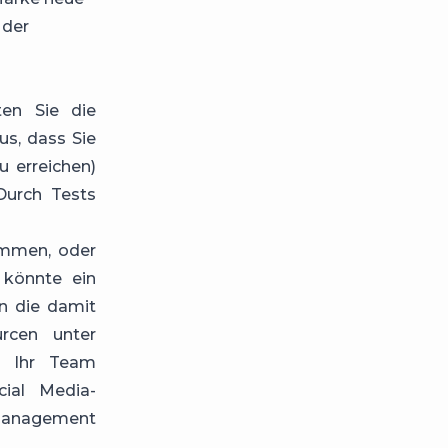
 der
ten Sie die
us, dass Sie
u erreichen)
Durch Tests
ommen, oder
 könnte ein
n die damit
rcen unter
e Ihr Team
cial Media-
anagement