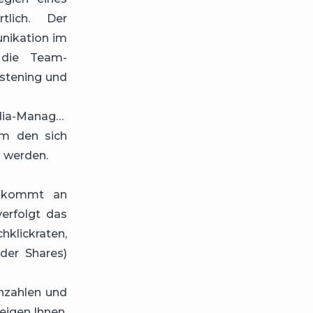
tlich. Der
nikation im
 die Team-
istening und
ia-Manager
um den sich
 werden.
, kommt an
verfolgt das
hklickraten,
der Shares)
nnzahlen und
eigen Ihnen,