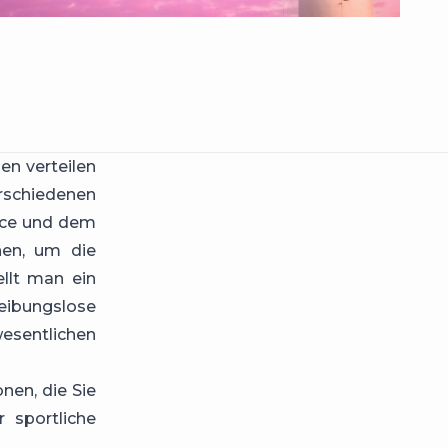
en verteilen
erschiedenen
ice und dem
hen, um die
ellt man ein
bungslose
sentlichen
nen, die Sie
r sportliche