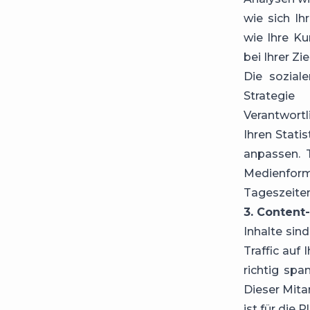
wie sich Ih
wie Ihre K
bei Ihrer Z
Die sozial
Strategie
Verantwort
Ihren Stati
anpassen. 
Medienfor
Tageszeiten
3. Content
Inhalte sin
Traffic auf
richtig sp
Dieser Mita
ist für die 