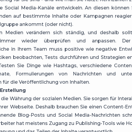
re Social Media-Kanäle entwickeln. An diesen können 
unden auf bestimmte Inhalte oder Kampagnen reagie
ielgruppe ankommt (oder nicht).
en Medien verändern sich ständig, und deshalb sollt
 immer wieder überprüfen und anpassen. Der 
liche in Ihrem Team muss positive wie negative Entwi
stiken beobachten, Tests durchführen und Strategien 
Testen Sie Dinge wie Hashtags, verschiedene Conten
mate, Formulierungen von Nachrichten und unters
 für die Veröffentlichung von Inhalten.
-Erstellung
d die Währung der sozialen Medien. Sie sorgen für Inter
 Ihrer Webseite. Deshalb brauchen Sie einen Content-Ent
annende Blog-Posts und Social Media-Nachrichten schr
rbeiter hat meistens Zugang zu Publishing-Tools wie H
Planung und das Teilen der Inhalte verantwortlich.