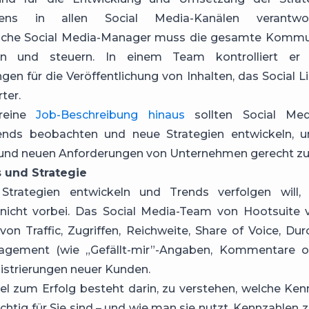
ens in allen Social Media-Kanälen verantwor
liche Social Media-Manager muss die gesamte Kommu
en und steuern. In einem Team kontrolliert er
gen für die Veröffentlichung von Inhalten, das Social L
ter.
reine
Job-Beschreibung hinaus
sollten Social Med
ends beobachten und neue Strategien entwickeln, 
und neuen Anforderungen von Unternehmen gerecht zu
s und Strategie
Strategien entwickeln und Trends verfolgen will
 nicht vorbei. Das Social Media-Team von Hootsuite 
n Traffic, Zugriffen, Reichweite, Share of Voice, Durc
agement (wie „Gefällt-mir”-Angaben, Kommentare o
istrierungen neuer Kunden.
el zum Erfolg besteht darin, zu verstehen, welche Ke
chtig für Sie sind – und wie man sie nutzt. Kennzahlen z