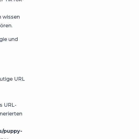
n wissen
ören.
gie und
eutige URL
es URL-
nerierten
s/puppy-