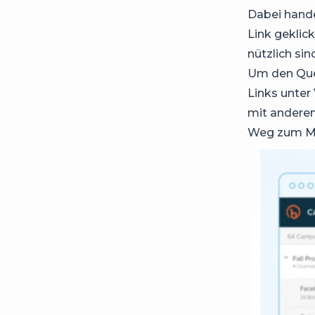
Dabei hande
Link geklic
nützlich sin
Um den Quell
Links unte
mit anderen
Weg zum Ma