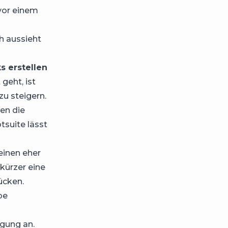
vor einem
ch aussieht
s erstellen
eht, ist
zu steigern.
en die
tsuite lässt
einen eher
kürzer eine
ücken.
be
lgung an.