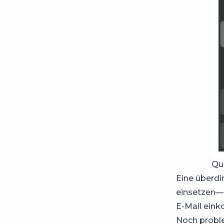
Qu
Eine überdi
einsetzen—ob
E-Mail eink
Noch proble