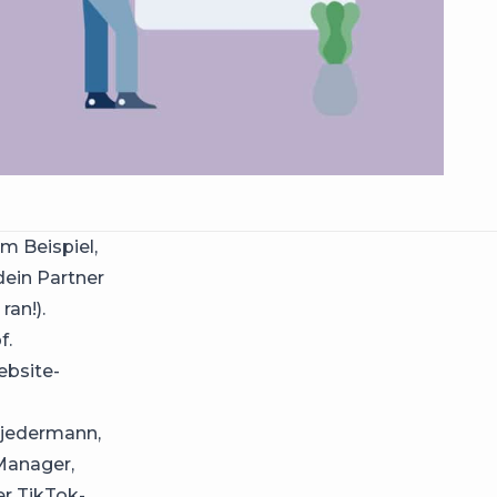
um Beispiel,
ein Partner
ran!).
f.
ebsite-
 jedermann,
-Manager,
r TikTok-