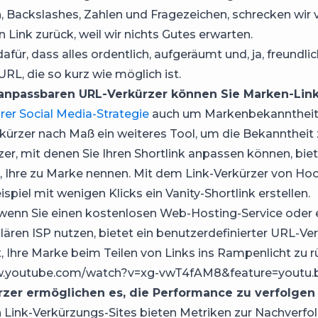
 Backslashes, Zahlen und Fragezeichen, schrecken wir 
n Link zurück, weil wir nichts Gutes erwarten.
afür, dass alles ordentlich, aufgeräumt und, ja, freundli
RL, die so kurz wie möglich ist.
anpassbaren URL-Verkürzer können Sie Marken-Link
hrer Social Media-Strategie
auch um Markenbekanntheit g
kürzer nach Maß ein weiteres Tool, um die Bekanntheit 
er, mit denen Sie Ihren Shortlink anpassen können, biet
, Ihre zu Marke nennen. Mit dem Link-Verkürzer von Hoo
spiel mit wenigen Klicks ein Vanity-Shortlink erstellen.
enn Sie einen kostenlosen Web-Hosting-Service oder 
ären ISP nutzen, bietet ein benutzerdefinierter URL-Ver
, Ihre Marke beim Teilen von Links ins Rampenlicht zu r
w.youtube.com/watch?v=xg-vwT4fAM8&feature=youtu.
rzer ermöglichen es, die Performance zu verfolgen
 Link-Verkürzungs-Sites bieten Metriken zur Nachverfo