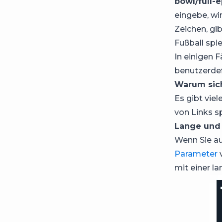
bowl/full-
eingebe, wi
Zeichen, gi
Fußball spie
In einigen 
benutzerdef
Warum sich
Es gibt vie
von Links s
Lange und 
Wenn Sie au
Parameter
v
mit einer l