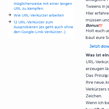
möglicherweise mit einer langen
Tweens in j
URL zu kämpfen.
Hier erfahr
Wie URL-Verkürzer arbeiten
müssen und 
12 URL-Verkürzer zum
Bonus
!!!
Ausprobieren (es geht auch ohne
Holt euch u
den Google-Link-Verkürzer…)
baut eure S
Jetzt do
Was ist ei
URL-Verkürz
erzeugen läs
Das Prinzip
Ihre neue, 
Verkürzers 
Zeichen.
Wenn ich be