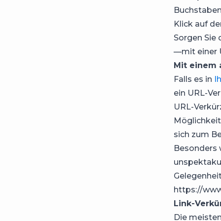
Buchstaben,
Klick auf de
Sorgen Sie d
—mit einer U
Mit einem 
Falls es in
I
ein URL-Ver
URL-Verkürz
Möglichkeit
sich zum Bei
Besonders w
unspektakul
Gelegenheit
https://ww
Link-Verkü
Die meisten