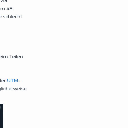
rzer
 um 48
e schlecht
eim Teilen
der
UTM-
licherweise