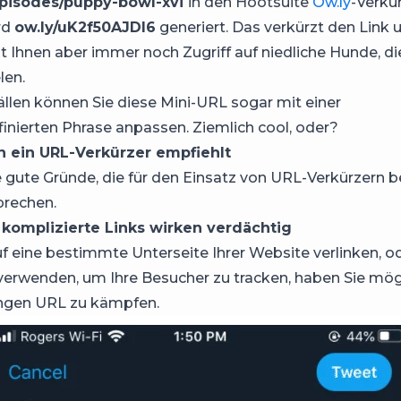
episodes/puppy-bowl-xvi
in den Hootsuite
Ow.ly
-Verkü
rd
ow.ly/uK2f50AJDI6
generiert. Das verkürzt den Link
bt Ihnen aber immer noch Zugriff auf niedliche Hunde, di
len.
Fällen können Sie diese Mini-URL sogar mit einer
inierten Phrase anpassen. Ziemlich cool, oder?
 ein URL-Verkürzer empfiehlt
le gute Gründe, die für den Einsatz von URL-Verkürzern b
prechen.
komplizierte Links wirken verdächtig
f eine bestimmte Unterseite Ihrer Website verlinken, o
erwenden, um Ihre Besucher zu tracken, haben Sie mög
angen URL zu kämpfen.