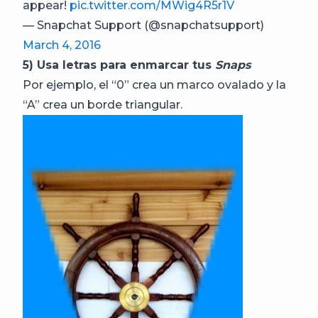
appear!
pic.twitter.com/MWig4R5r1V
— Snapchat Support (@snapchatsupport)
March 4, 2016
5) Usa letras para enmarcar tus
Snaps
Por ejemplo, el “0” crea un marco ovalado y la
“A” crea un borde triangular.