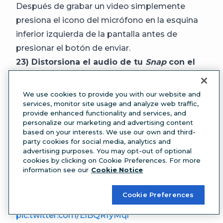
Después de grabar un video simplemente
presiona el icono del micrófono en la esquina
inferior izquierda de la pantalla antes de
presionar el botón de enviar.
23) Distorsiona el audio de tu
Snap
con el
Filtro de Voz
¿Cómo hacerlo?
We use cookies to provide you with our website and
Graba un
Snap
services, monitor site usage and analyze web traffic,
provide enhanced functionality and services, and
Presiona el botón de la bocina en la esquina
personalize our marketing and advertising content
inferior izquierda de la pantalla
based on your interests. We use our own and third-
party cookies for social media, analytics and
Elige el Filtro de Voz que quieras añadir a tu
advertising purposes. You may opt-out of optional
Snap
cookies by clicking on Cookie Preferences. For more
information see our
Cookie Notice
When you need a *little* more help getting into
character, try adding a voice filter! ? Learn more
Cookie Preferences
here:
https://t.co/9lBfxnNR03
pic.twitter.com/ElBQRfyMql