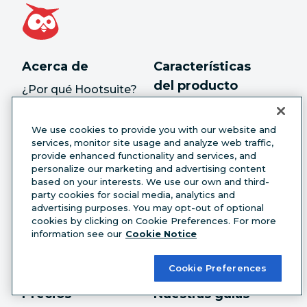
Acerca de
Características
del producto
¿Por qué Hootsuite?
Publica
Nuestra historia
We use cookies to provide you with our website and
Interactúa
services, monitor site usage and analyze web traffic,
Carreras
provide enhanced functionality and services, and
Monitorización
personalize our marketing and advertising content
Liderazgo
based on your interests. We use our own and third-
Advertise
party cookies for social media, analytics and
Nuestros clientes
advertising purposes. You may opt-out of optional
Analiza
cookies by clicking on Cookie Preferences. For more
Sala de prensa
information see our
Cookie Notice
Impacto social
Cookie Preferences
Precios
Nuestras guías