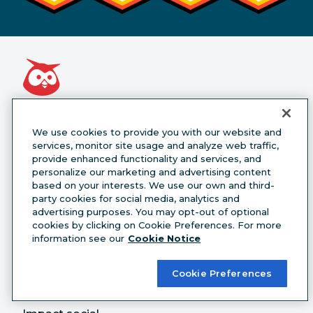
Infos
Caractéristiques
We use cookies to provide you with our website and
du produit
services, monitor site usage and analyze web traffic,
Pourquoi Hootsuite ?
provide enhanced functionality and services, and
Publier
personalize our marketing and advertising content
Notre histoire
based on your interests. We use our own and third-
Communiquer
party cookies for social media, analytics and
Carrières
advertising purposes. You may opt-out of optional
Surveiller
cookies by clicking on Cookie Preferences. For more
Équipe de direction
information see our
Cookie Notice
Advertise
Nos clients
Cookie Preferences
Analyse
Presse