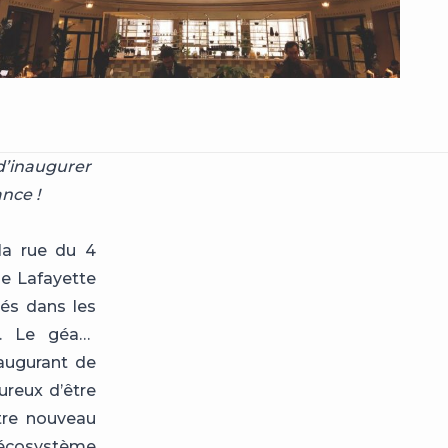
d’inaugurer
nce !
la rue du 4
e Lafayette
és dans les
g. Le géant
naugurant de
ureux d’être
otre nouveau
l’écosystème