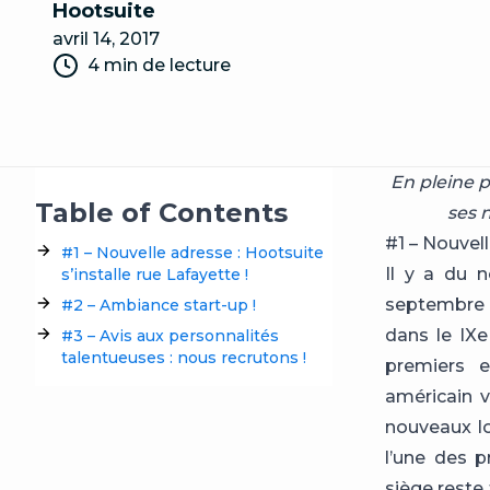
Hootsuite
avril 14, 2017
4 min de lecture
En pleine 
Table of Contents
ses 
#1 – Nouvell
#1 – Nouvelle adresse : Hootsuite
Il y a du 
s’installe rue Lafayette !
septembre 
#2 – Ambiance start-up !
dans le IX
#3 – Avis aux personnalités
talentueuses : nous recrutons !
premiers 
américain v
nouveaux lo
l’une des p
siège reste