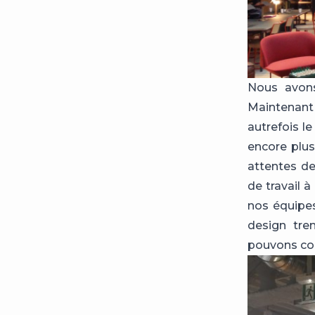
Nous avons
Maintenant
autrefois l
encore plu
attentes de
de travail à
nos équipe
design tre
pouvons col