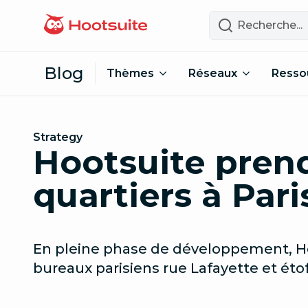
Passer au contenu
Recherche
Blog
Thèmes
Réseaux
Resso
Strategy
Hootsuite pren
quartiers à Paris
En pleine phase de développement, Ho
bureaux parisiens rue Lafayette et éto