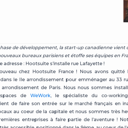
phase de développement, la start-up canadienne vient 
nouveaux bureaux parisiens et
étoffe ses équipes en Fra
e adresse : Hootsuite s’installe rue Lafayette !
nouveau chez Hootsuite France ! Nous avons quitté 
dans le IIe arrondissement pour emménager au 33 ru
e arrondissement de Paris. Nous nous sommes install
espaces de
WeWork
, le spécialiste du co-workin
ient de faire son entrée sur le marché français en i
caux au coeur de la capitale et nous sommes très he
remières entreprises à faire partie de l’aventure ! N
 très accessible, positionné dans le 9ème, au coeur de 