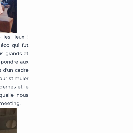
les lieux !
éco qui fut
us grands et
épondre aux
s d’un cadre
pour stimuler
ernes et le
quelle nous
 meeting.