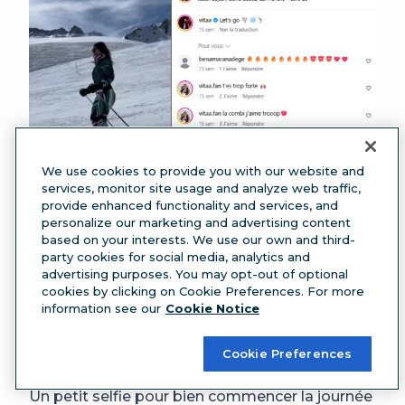
We use cookies to provide you with our website and
services, monitor site usage and analyze web traffic,
provide enhanced functionality and services, and
personalize our marketing and advertising content
based on your interests. We use our own and third-
Source :
@vitaa
party cookies for social media, analytics and
Légendes pour selfies sur Instagram
advertising purposes. You may opt-out of optional
cookies by clicking on Cookie Preferences. For more
Les selfies sont toujours un peu ridicules, mais
information see our
Cookie Notice
une bonne légende permet d’éviter le manque
de naturel.
Cookie Preferences
La perfection, ça ne s’improvise pas
Un petit selfie pour bien commencer la journée