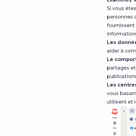
Si vous êtes
personnes q
fournissent
information
Les donné
aider à com
Le compor
partages et
publications
Les centres
vous basant 
utilisent et