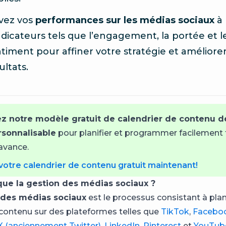
vez vos
performances sur les médias sociaux
à 
ndicateurs tels que l’engagement, la portée et l
timent pour affiner votre stratégie et améliore
ultats.
z notre modèle gratuit de calendrier de contenu 
rsonnalisable
pour planifier et programmer facilement 
’avance.
otre calendrier de contenu gratuit maintenant!
que la gestion des médias sociaux ?
 des médias sociaux
est le processus consistant à plani
 contenu sur des plateformes telles que
TikTok
,
Facebo
 (anciennement Twitter)
,
LinkedIn
,
Pinterest
et
YouTub