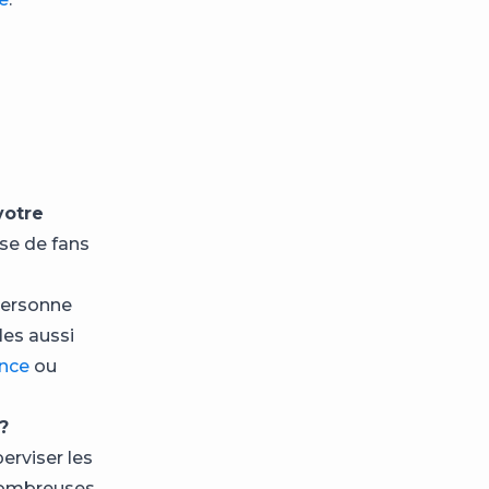
votre
ase de fans
 personne
les aussi
ance
ou
?
erviser les
 nombreuses