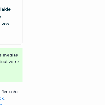
l’aide
e
r vos
de médias
tout votre
fier, créer
ok
,
e
.