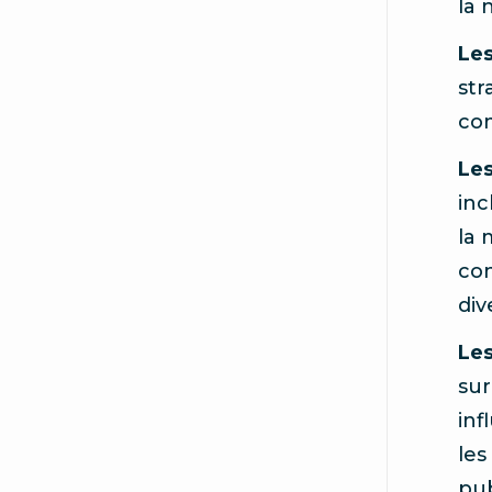
la 
Les
str
com
Les
inc
la 
con
div
Les
sur
inf
les
pub