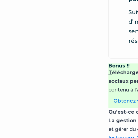
Sui
d’i
sen
rés
Bonus !!
T
élécharge
sociaux pe
contenu à l
Obtenez v
Qu’est-ce 
La gestion
et gérer du
Instagram
,
X