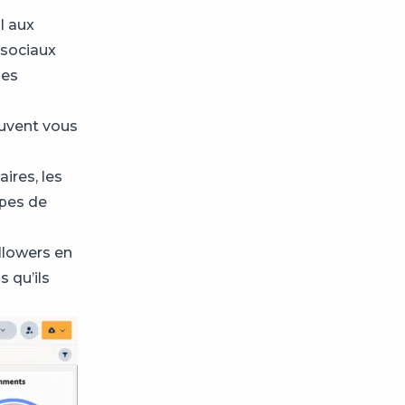
l aux
 sociaux
des
peuvent vous
ires, les
ypes de
llowers en
s qu’ils