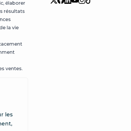
c, élaborer
s résultats
ances
e la vie
ficacement
comment
es ventes.
r les
ment,