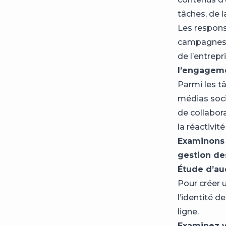
tâches, de 
Les respons
campagnes d
de l’entrepri
l’engagem
Parmi les tâ
médias soci
de collabor
la réactivit
Examinons 
gestion de
Étude d’au
Pour créer 
l’identité d
ligne.
Examinez v