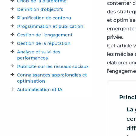
Choix de la plateforme
contenter de
Définition d’objectifs
des stratég
Planification de contenu
et optimise
Programmation et publication
émergentes 
Gestion de l’engagement
privée.
Gestion de la réputation
Cet article
Analyse et suivi des
les médias 
performances
élaborer un
Publicité sur les réseaux sociaux
l’engagement
Connaissances approfondies et
optimisation
Automatisation et IA
Princ
La
con
dif