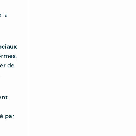
 la
ociaux
ormes,
ier de
,
ent
é par