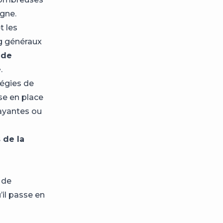
igne.
t les
g généraux
 de
e
.
tégies de
se en place
payantes ou
 de la
 de
’il passe en