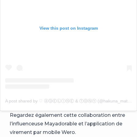
View this post on Instagram
A post shared by ♡ ⒶⒹⒺⓁⒾⓃⒺ & ⓉⓄⓃⓎ (@hakuna_matata_family)
Regardez également cette collaboration entre
l’influenceuse Mayadorable et l’application de
virement par mobile Wero.