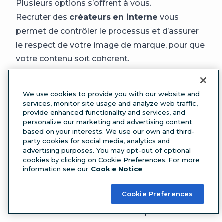
Plusieurs options s’offrent à vous.
Recruter des
créateurs en interne
vous
permet de contrôler le processus et d’assurer
le respect de votre image de marque, pour que
votre contenu soit cohérent.
Travailler avec des
agences
vous offre des
compétences professionnelles et de la variété,
We use cookies to provide you with our website and
mais cela peut vite se révéler coûteux.
services, monitor site usage and analyze web traffic,
provide enhanced functionality and services, and
Faire appel à des
indépendants
garantit une
personalize our marketing and advertising content
plus grande flexibilité et des économies – vous
based on your interests. We use our own and third-
party cookies for social media, analytics and
en trouverez sur des plateformes comme Malt
advertising purposes. You may opt-out of optional
et Fiverr.
cookies by clicking on Cookie Preferences. For more
information see our
Cookie Notice
Pour définir le format qui vous convient le
mieux, réfléchissez à vos objectifs de
Cookie Preferences
marketing sur les réseaux sociaux en 2025. Le
recrutement interne fonctionne pour les