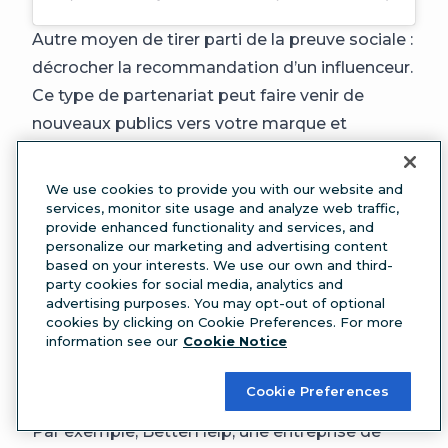
Autre moyen de tirer parti de la preuve sociale :
décrocher la recommandation d’un influenceur.
Ce type de partenariat peut faire venir de
nouveaux publics vers votre marque et
montrer qu’une personne de confiance valide
votre produit.
We use cookies to provide you with our website and
Veillez simplement à ce que vos images et
services, monitor site usage and analyze web traffic,
provide enhanced functionality and services, and
valeurs soient compatibles.
personalize our marketing and advertising content
Posez une question à votre public
based on your interests. We use our own and third-
party cookies for social media, analytics and
https://www.instagram.com/p/CRZNtRlKilM/
advertising purposes. You may opt-out of optional
Pour que les membres de votre public
cookies by clicking on Cookie Preferences. For more
information see our
Cookie Notice
interagissent avec votre contenu ou entre eux,
posez une question dans l’un de vos posts
Cookie Preferences
Instagram.
Par exemple, BetterHelp, une entreprise de