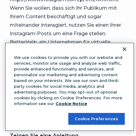
Wenn Sie wollen, dass sich Ihr Publikum mit
Ihrem Content beschäftigt und sogar
miteinander interagiert, nutzen Sie einen Ihrer
Instagram-Posts um eine Frage stellen.
BetterHelp, ein Unternehmen für virtuelle
Therapien, hat seine Nutzer nach einem
We use cookies to provide you with our website and
Ratschlag gefragt, den sie nie vergessen
services, monitor site usage and analyze web traffic,
werden. Die Frage gibt den Nutzern die
provide enhanced functionality and services, and
personalize our marketing and advertising content
Möglichkeit, zu reflektieren und sich zu
based on your interests. We use our own and third-
engagieren sowie aus Ideen von der Crowd zu
party cookies for social media, analytics and
advertising purposes. You may opt-out of optional
lernen.
cookies by clicking on Cookie Preferences. For more
Mit Fragen dieser Art können Sie auch
information see our
Cookie Notice
herausfinden, welche Art von Produkten,
Services oder Event-Content Ihre Zielgruppe
Cookie Preferences
sehen möchte.
Zeigen Sie eine Anleitung