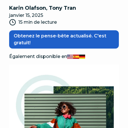
Karin Olafson
,
Tony Tran
janvier 15, 2025
15 min de lecture
Obtenez le pense-bête actualisé. C'est
gratuit!
Également disponible en
English
Español
Deutsch