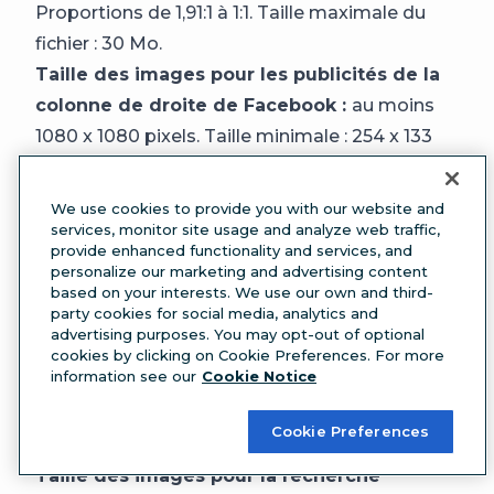
Proportions de 1,91:1 à 1:1. Taille maximale du
fichier : 30 Mo.
Taille des images pour les publicités de la
colonne de droite de Facebook :
au moins
1080 x 1080 pixels. Taille minimale : 254 x 133
pixels. Proportions de 1:1. (N’oubliez pas : ce
type de publicité n’apparaît que sur ordinateur).
We use cookies to provide you with our website and
Taille des images pour les Instant Articles
services, monitor site usage and analyze web traffic,
provide enhanced functionality and services, and
de Facebook :
au moins 1080 x 1080 pixels.
personalize our marketing and advertising content
Proportions de 1,91:1 à 1:1. Taille maximale du
based on your interests. We use our own and third-
party cookies for social media, analytics and
fichier : 30 Mo.
advertising purposes. You may opt-out of optional
Taille des images pour les publicités sur
cookies by clicking on Cookie Preferences. For more
information see our
Cookie Notice
Facebook Marketplace :
au moins 1080 x 1080
pixels. Proportions de 1:1. Taille maximale du
Cookie Preferences
fichier : 30 Mo.
Taille des images pour la recherche