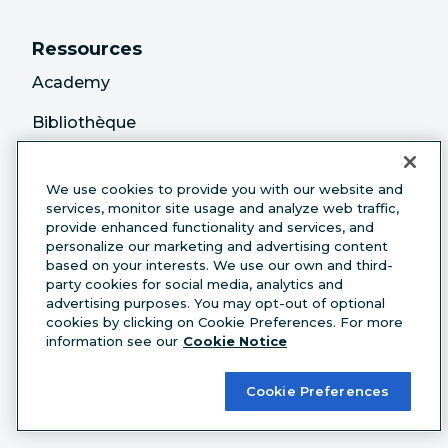
Ressources
Academy
Bibliothèque
de ressources
Études de cas
We use cookies to provide you with our website and
services, monitor site usage and analyze web traffic,
Webinaires
provide enhanced functionality and services, and
personalize our marketing and advertising content
based on your interests. We use our own and third-
Répertoire
party cookies for social media, analytics and
d’applications
advertising purposes. You may opt-out of optional
cookies by clicking on Cookie Preferences. For more
Intégrations
information see our
Cookie Notice
Centre d’aide
Cookie Preferences
Partenaires