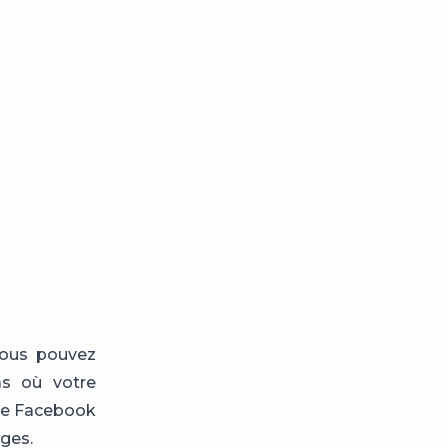
 vous pouvez
as où votre
age Facebook
ges.