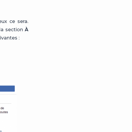
eux ce sera.
la section
À
vantes :