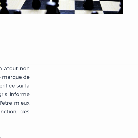
n atout non
une marque de
rifiée sur la
gris informe
d’être mieux
inction, des
e