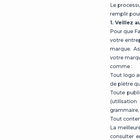
Le processu
remplir pou
1. Veillez
Pour que F
votre entre
marque. As
votre marque
comme :
Tout logo a
de piètre qu
Toute publ
(utilisatio
grammaire, 
Tout conten
La meilleur
consulter e