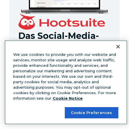
Das Social-Media-
Tool Nr. 1
Erstellen. Planen.
We use cookies to provide you with our website and
services, monitor site usage and analyze web traffic,
Veröffentlichen.
provide enhanced functionality and services, and
personalize our marketing and advertising content
Interagieren. Messen.
based on your interests. We use our own and third-
party cookies for social media, analytics and
Gewinnen.
advertising purposes. You may opt-out of optional
cookies by clicking on Cookie Preferences. For more
Starten Sie Ihre kostenlose
information see our
Cookie Notice
Testversion
Cookie Preferences