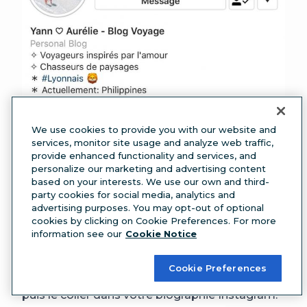
We use cookies to provide you with our website and
Le moyen le plus simple de trouver votre
services, monitor site usage and analyze web traffic,
provide enhanced functionality and services, and
caractère spécial est d’ouvrir un nouveau
personalize our marketing and advertising content
Google Doc, puis de cliquer sur insérer et de
based on your interests. We use our own and third-
party cookies for social media, analytics and
choisir Caractères spéciaux.
advertising purposes. You may opt-out of optional
Vous pouvez parcourir les options disponibles,
cookies by clicking on Cookie Preferences. For more
information see our
Cookie Notice
effectuer une recherche par mot-clé ou même
dessiner une forme pour trouver un caractère
Cookie Preferences
similaire. Ensuite, il ne vous reste qu’à le copier,
puis le coller dans votre biographie Instagram.