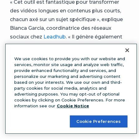
« Cet outil est fantastique pour transformer
des vidéos longues en contenus plus courts,
chacun axé sur un sujet spécifique », explique
Bianca Garcia, coordinatrice des réseaux
sociaux chez
Leadhub
. « Il génère également
des sous-titres IA, nous permettant
d’
améliorer l’accessibilité vidéo
et
We use cookies to provide you with our website and
l’engagement utilisateur. »
services, monitor site usage and analyze web traffic,
provide enhanced functionality and services, and
Prix :
Les forfaits commencent à 49 $ par mois.
personalize our marketing and advertising content
À qui s’adresse-t-il ?
Aux équipes de
based on your interests. We use our own and third-
party cookies for social media, analytics and
marketing des réseaux sociaux qui utilisent
advertising purposes. You may opt-out of optional
beaucoup de vidéos longues et courtes.
cookies by clicking on Cookie Preferences. For more
9. Magic Studio
information see our
Cookie Notice
Magic Studio
est la solution rêvée pour les
Cookie Preferences
marques et les créateurs qui souhaitent
améliorer leur contenu visuel. Cet outil IA vous