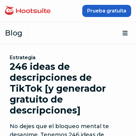
Saltar al contenido
Prueba gratuita
Blog
Abr
Estrategia
246 ideas de
descripciones de
TikTok [y generador
gratuito de
descripciones]
No dejes que el bloqueo mental te
desanime. Tenemos 246 ideas de