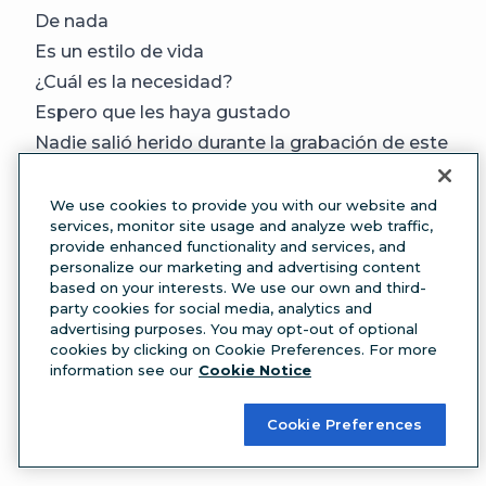
De nada
Es un estilo de vida
¿Cuál es la necesidad?
Espero que les haya gustado
Nadie salió herido durante la grabación de este
video
Dale like, comenta y suscríbete
We use cookies to provide you with our website and
services, monitor site usage and analyze web traffic,
El ____ perfecto no exis…
provide enhanced functionality and services, and
Compartir es cuidar
personalize our marketing and advertising content
based on your interests. We use our own and third-
No, gracias
party cookies for social media, analytics and
Justo cuando pensaba que no podía
advertising purposes. You may opt-out of optional
cookies by clicking on Cookie Preferences. For more
mejorar/empeorar
information see our
Cookie Notice
¿Dónde están mis ______?
Cookie Preferences