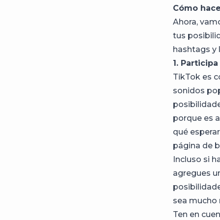
Cómo hacer
Ahora, vamo
tus posibili
hashtags y l
1. Particip
TikTok es c
sonidos pop
posibilidade
porque es a
qué esperar 
página de 
Incluso si 
agregues un
posibilidade
sea mucho m
Ten en cuen