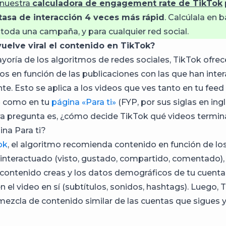
 nuestra
calculadora de engagement rate de TikTok
 tasa de interacción 4 veces más rápid
. Calcúlala en 
 toda una campaña, y para cualquier red social.
uelve viral el contenido en TikTok?
oría de los algoritmos de redes sociales, TikTok ofre
ios en función de las publicaciones con las que han int
te. Esto se aplica a los videos que ves tanto en tu feed
» como en tu
página «Para ti»
(FYP, por sus siglas en ingl
a pregunta es, ¿cómo decide TikTok qué videos termin
ina Para ti?
ok
, el algoritmo recomienda contenido en función de lo
 interactuado (visto, gustado, compartido, comentado),
 contenido creas y los datos demográficos de tu cuenta
n el video en sí (subtítulos, sonidos, hashtags). Luego, 
mezcla de contenido similar de las cuentas que sigues y