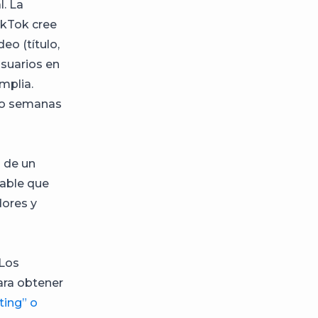
l. La
ikTok cree
eo (título,
usuarios en
mplia.
s o semanas
 de un
bable que
dores y
 Los
ra obtener
ting” o