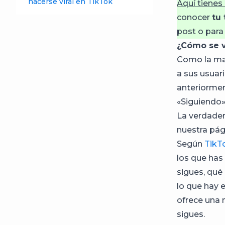
hacerse viral en TikTok
Aquí tienes
conocer
tu
post o para
¿Cómo se v
Como la may
a sus usuar
anteriormen
«Siguiendo
La verdader
nuestra pág
Según
TikT
los que has
sigues, qué
lo que hay e
ofrece una 
sigues.