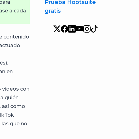
Prueba Hootsuite
para
gratis
base a cada
ce contenido
eractuado
és).
an en
s videos con
 a quién
, así como
TikTok
 las que no