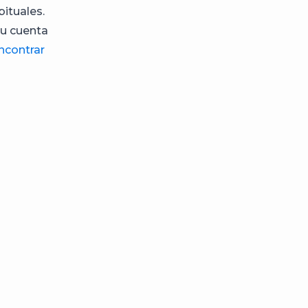
ituales.
tu cuenta
contrar