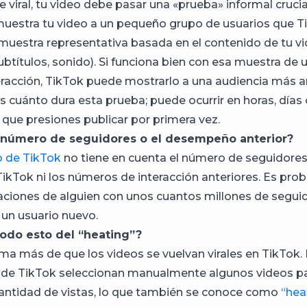
 viral, tu video debe pasar una «prueba» informal crucia
muestra tu video a un pequeño grupo de usuarios que T
muestra representativa basada en el contenido de tu vid
ubtítulos, sonido). Si funciona bien con esa muestra de 
teracción, TikTok puede mostrarlo a una audiencia más a
cuánto dura esta prueba; puede ocurrir en horas, día
que presiones publicar por primera vez.
 número de seguidores o el desempeño anterior?
o de TikTok
no tiene en cuenta el número de seguidores
TikTok ni los números de interacción anteriores. Es pro
aciones de alguien con unos cuantos millones de segui
un usuario nuevo.
todo esto del “heating”?
ma más de que los videos se vuelvan virales en TikTok.
de TikTok seleccionan manualmente algunos videos pa
cantidad de vistas, lo que también se conoce como
“hea