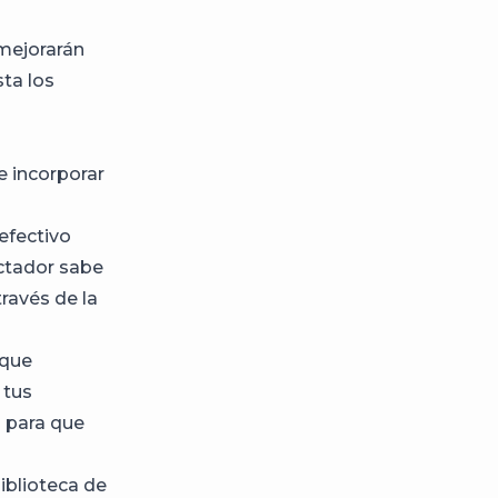
 mejorarán
sta los
e incorporar
 efectivo
ectador sabe
ravés de la
 que
 tus
a para que
iblioteca de