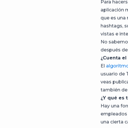
Para hacerse
aplicación 
que es una 
hashtags, s
vistas e in
No sabemos 
después de 
¿Cuenta el
​​El
algoritm
usuario de 
veas public
también de 
¿Y qué es 
Hay una for
empleados 
una cierta 