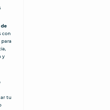
s
 de
s con
 para
ia,
 y
e
ar tu
o