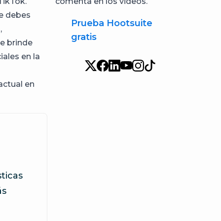
TikTok.
comenta en los videos.
ue debes
Prueba Hootsuite
,
gratis
te brinde
ales en la
actual en
sticas
ás