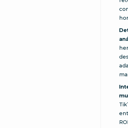
ret
con
hor
Det
aná
her
des
ada
max
Int
mul
Tik
ent
ROI