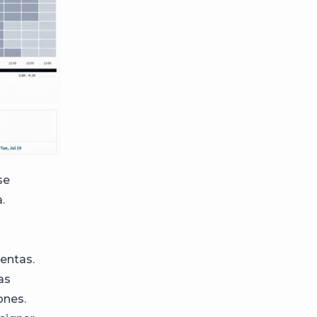
se
.
entas.
as
ones.