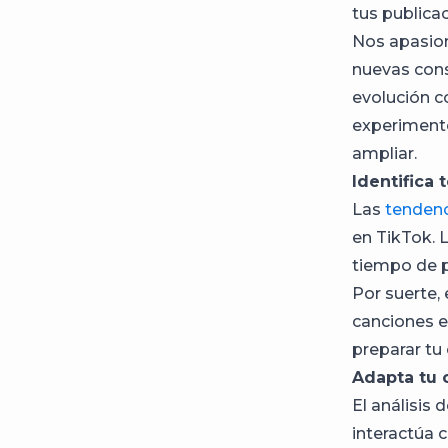
tus publica
Nos apasion
nuevas con
evolución co
experimento
ampliar.
Identifica
Las
tendenc
en TikTok. L
tiempo de p
Por suerte, 
canciones e
preparar tu 
Adapta tu 
El análisis
interactúa 