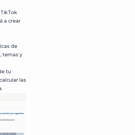
 TikTok
á a crear
ticas de
, temas y
de tu
alcular las
a.