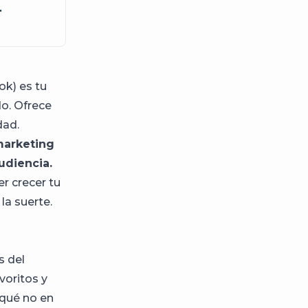
.
ok) es tu
do. Ofrece
dad.
 marketing
udiencia.
r crecer tu
la suerte.
s del
voritos y
 qué no en