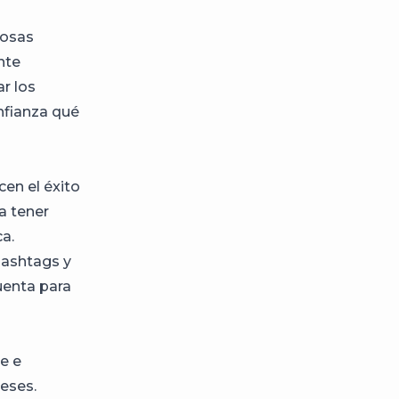
cosas
nte
r los
nfianza qué
en el éxito
ra tener
a.
hashtags y
uenta para
e e
eses.