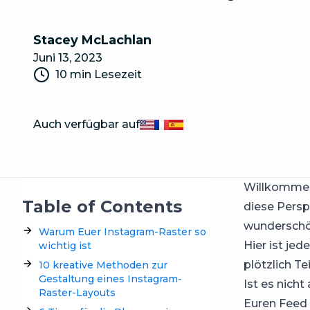
Stacey McLachlan
Juni 13, 2023
10 min Lesezeit
Auch verfügbar auf
English
Français
Español
Willkommen 
Table of Contents
diese Persp
wunderschön
Warum Euer Instagram-Raster so
Hier ist je
wichtig ist
plötzlich T
10 kreative Methoden zur
Gestaltung eines Instagram-
Ist es nich
Raster-Layouts
Euren Feed 