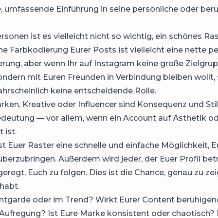
le, umfassende Einführung in seine persönliche oder beru
rsonen ist es vielleicht nicht so wichtig, ein schönes Ra
ine Farbkodierung Eurer Posts ist vielleicht eine nette p
rung, aber wenn Ihr auf Instagram keine große Zielgru
ondern mit Euren Freunden in Verbindung bleiben wollt, 
hrscheinlich keine entscheidende Rolle.
rken, Kreative oder Influencer sind Konsequenz und Sti
deutung — vor allem, wenn ein Account auf Ästhetik ode
 ist.
ist Euer Raster eine schnelle und einfache Möglichkeit, E
überzubringen. Außerdem wird jeder, der Euer Profil bet
eregt, Euch zu folgen. Dies ist die Chance, genau zu zei
habt.
antgarde oder im Trend? Wirkt Eurer Content beruhigen
r Aufregung? Ist Eure Marke konsistent oder chaotisch?