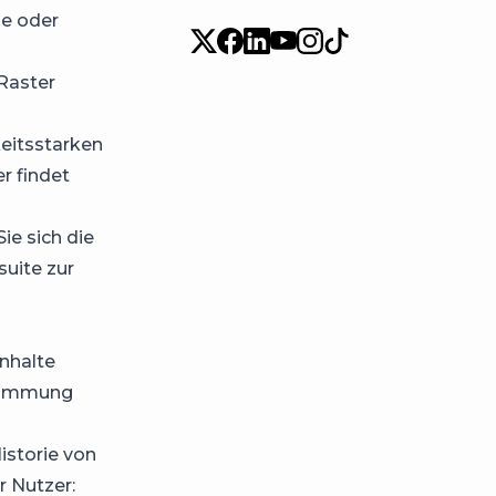
le oder
Raster
keitsstarken
r findet
ie sich die
uite zur
Inhalte
Stimmung
istorie von
r Nutzer: