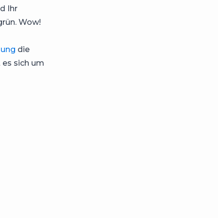
d Ihr
dgrün. Wow!
lung
die
 es sich um