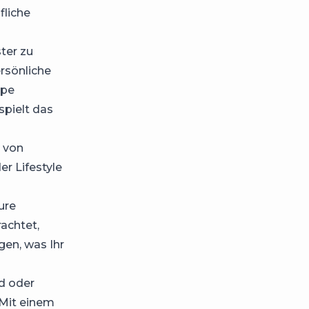
fliche
ster zu
ersönliche
ppe
spielt das
l von
r Lifestyle
ure
rachtet,
gen, was Ihr
d oder
 Mit einem