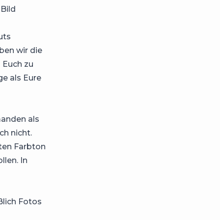
Bild
uts
ben wir die
 Euch zu
e als Eure
emanden als
ch nicht.
ten Farbton
len. In
ßlich Fotos