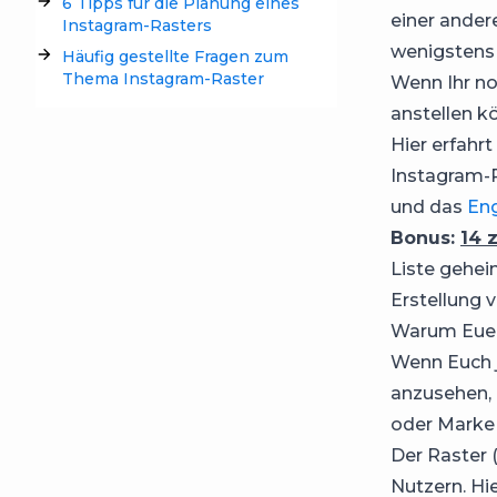
6 Tipps für die Planung eines
einer andere
Instagram-Rasters
wenigstens
Häufig gestellte Fragen zum
Thema Instagram-Raster
Wenn Ihr no
anstellen kö
Hier erfahrt
Instagram-R
und das
En
Bonus:
14 
Liste gehei
Erstellung 
Warum Euer 
Wenn Euch j
anzusehen, 
oder Marke 
Der Raster 
Nutzern. Hie