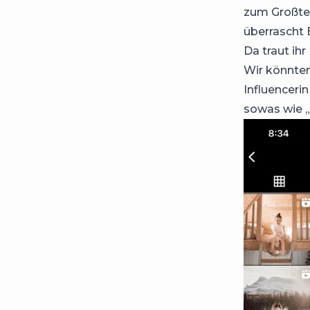
zum Großtei
überrascht 
Da traut ihr
Wir könnten
Influenceri
sowas wie „