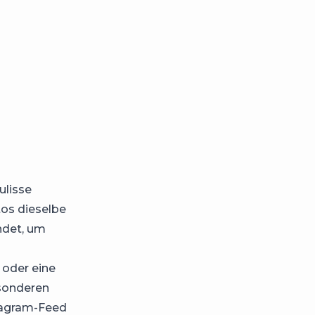
ulisse
tos dieselbe
ndet, um
 oder eine
esonderen
stagram-Feed