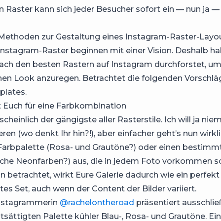
n Raster kann sich jeder Besucher sofort ein — nun ja — 
 Methoden zur Gestaltung eines Instagram-Raster-Layo
Instagram-Raster beginnen mit einer Vision. Deshalb ha
ach den besten Rastern auf Instagram durchforstet, um
en Look anzuregen. Betrachtet die folgenden Vorschläg
plates.
 Euch für eine Farbkombination
scheinlich der gängigste aller Rasterstile. Ich will ja ni
eren (wo denkt Ihr hin?!), aber einfacher geht’s nun wirkli
Farbpalette (Rosa- und Grautöne?) oder einen bestimm
iche Neonfarben?) aus, die in jedem Foto vorkommen sol
 betrachtet, wirkt Eure Galerie dadurch wie ein perfekt
s Set, auch wenn der Content der Bilder variiert.
Instagrammerin
@rachelontheroad
präsentiert ausschlie
tsättigten Palette kühler Blau-, Rosa- und Grautöne. Ein