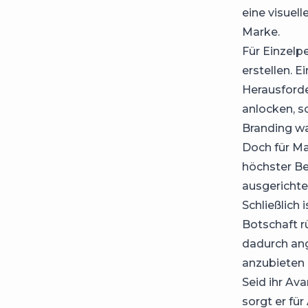
eine visuel
Marke.
Für Einzelpe
erstellen. E
Herausforde
anlocken, s
Branding wa
Doch für Ma
höchster Be
ausgerichtet
Schließlich 
Botschaft r
dadurch ang
anzubieten 
Seid ihr Av
sorgt er fü