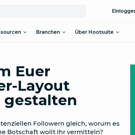
Einlogge
ssourcen
Branchen
Über Hootsuite
m Euer
er-Layout
u gestalten
tenziellen Followern gleich, worum es
e Botschaft wollt Ihr vermitteln?