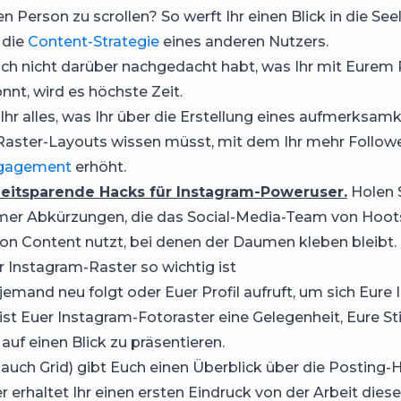
n Person zu scrollen? So werft Ihr einen Blick in die See
 die
Content-Strategie
eines anderen Nutzers.
ch nicht darüber nachgedacht habt, was Ihr mit Eurem 
nnt, wird es höchste Zeit.
 Ihr alles, was Ihr über die Erstellung eines aufmerksam
aster-Layouts wissen müsst, mit dem Ihr mehr Followe
gagement
erhöht.
zeitsparende Hacks für Instagram-Poweruser.
Holen S
mer Abkürzungen, die das Social-Media-Team von Hoots
von Content nutzt, bei denen der Daumen kleben bleibt.
Instagram-Raster so wichtig ist
emand neu folgt oder Euer Profil aufruft, um sich Eure 
ist Euer Instagram-Fotoraster eine Gelegenheit, Eure 
auf einen Blick zu präsentieren.
(auch Grid) gibt Euch einen Überblick über die Posting-H
r erhaltet Ihr einen ersten Eindruck von der Arbeit diese