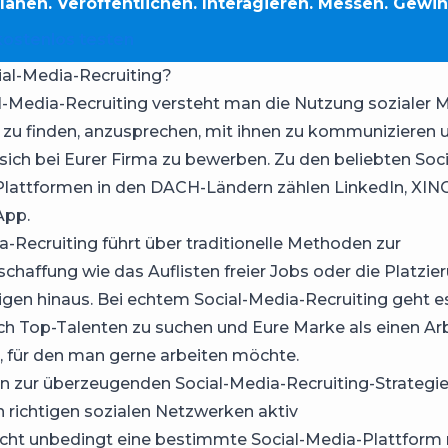
Planen. Veröffentlichen. Interagieren. Messen. Gewi
kostenlos testen
ial-Media-Recruiting?
l-Media-Recruiting versteht man die Nutzung sozialer 
zu finden, anzusprechen, mit ihnen zu kommunizieren 
 sich bei Eurer Firma zu bewerben. Zu den beliebten Soc
Plattformen in den DACH-Ländern zählen LinkedIn, XIN
App.
a-Recruiting führt über traditionelle Methoden zur
chaffung wie das Auflisten freier Jobs oder die Platzie
igen hinaus. Bei echtem Social-Media-Recruiting geht e
ch Top-Talenten zu suchen und Eure Marke als einen Ar
 für den man gerne arbeiten möchte.
ten zur überzeugenden Social-Media-Recruiting-Strategi
en richtigen sozialen Netzwerken aktiv
icht unbedingt eine bestimmte Social-Media-Plattform