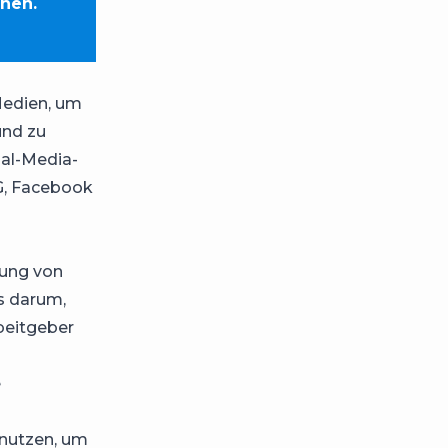
nnen.
Medien, um
und zu
ial-Media-
G, Facebook
rung von
s darum,
beitgeber
e
 nutzen, um