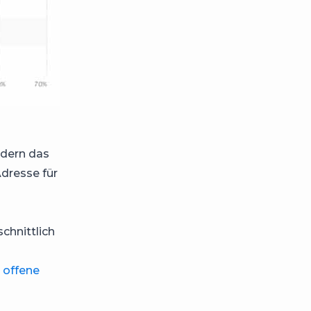
edern das
dresse für
chnittlich
n offene