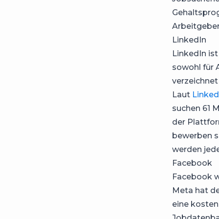
Gehaltspro
Arbeitgebe
LinkedIn
LinkedIn is
sowohl für
verzeichnet
Laut
Linked
suchen 61 M
der Plattfo
bewerben si
werden jede
Facebook
Facebook wa
Meta hat d
eine kosten
Jobdatenba