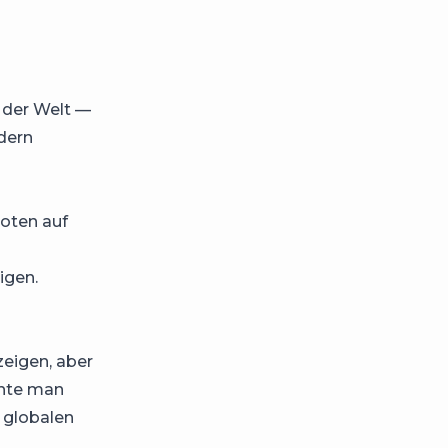
m der Welt —
dern
oten auf
igen.
zeigen, aber
nnte man
 globalen