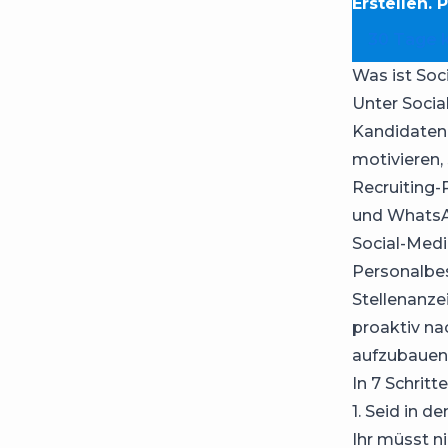
Erstellen. 
30 Tage 
Was ist Soc
Unter Socia
Kandidaten 
motivieren,
Recruiting-
und Whats
Social-Medi
Personalbes
Stellenanze
proaktiv na
aufzubauen,
In 7 Schrit
1. Seid in d
Ihr müsst n