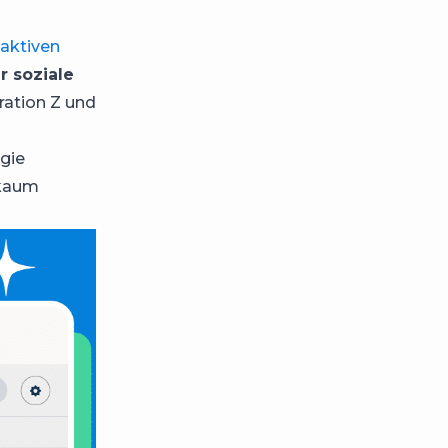
aktiven
r soziale
eration Z und
egie
 kaum