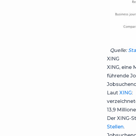
Quelle:
Sta
XING
XING, eine 
führende Jo
Jobsuchend
Laut
XING
:
verzeichnet
13,9 Million
Der XING-S
Stellen
.
Jobsuchende