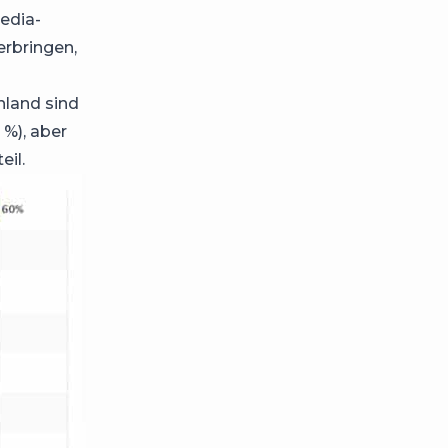
edia-
erbringen,
hland sind
 %), aber
eil.