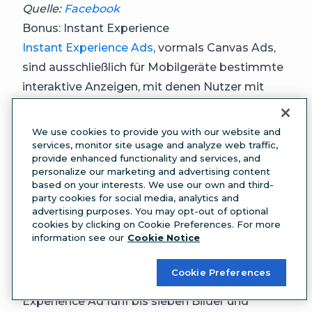
Quelle:
Facebook
Bonus: Instant Experience
Instant Experience Ads
, vormals Canvas Ads,
sind ausschließlich für Mobilgeräte bestimmte
interaktive Anzeigen, mit denen Nutzer mit
euren beworbenen Inhalten auf Facebook
interagieren können.
We use cookies to provide you with our website and
Ihr könnt die meisten eurer Anzeigenformate
services, monitor site usage and analyze web traffic,
provide enhanced functionality and services, and
um eine Instant Experience erweitern. Mit
personalize our marketing and advertising content
Instant Experiences können Benutzer durch
based on your interests. We use our own and third-
party cookies for social media, analytics and
eine Carousel Ad mit Bildern blättern, den
advertising purposes. You may opt-out of optional
Bildschirm in verschiedene Richtungen
cookies by clicking on Cookie Preferences. For more
information see our
Cookie Notice
verschieben sowie Inhalte vergrößern oder
verkleinern.
Cookie Preferences
Facebook empfiehlt, in jeder Instant
Experience Ad fünf bis sieben Bilder und