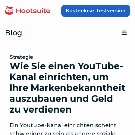
Zum Inhalt springen
Kostenlose Testversion
Blog
Öf
Strategie
Wie Sie einen YouTube-
Kanal einrichten, um
Ihre Markenbekanntheit
auszubauen und Geld
zu verdienen
Ein Youtube-Kanal einrichten scheint
schwieriger zu sein als andere soziale