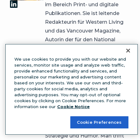
im Bereich Print- und digitale
Publikationen. Sie ist leitende
Redakteurin für Western Living
und das Vancouver Magazine,
Autorin der für den National
Magazine Award nominierten
Kolumne „City Informer“ und
We use cookies to provide you with our website and
services, monitor site usage and analyze web traffic,
schreibt regelmäßig für Dwell.
provide enhanced functionality and services, and
Ihre bisherige Arbeit deckt ein
personalize our marketing and advertising content
based on your interests. We use our own and third-
breites Spektrum ab: von SEO-
party cookies for social media, analytics and
optimierten Thought-
advertising purposes. You may opt-out of optional
Leadership-Themen bis hin zu
cookies by clicking on Cookie Preferences. For more
information see our
Cookie Notice
Profilen von Pilzsammlern. Aber
ihre Spezialgebiete sind Design,
Cookie Preferences
Menschen, Social-Media-
Strategie und Humor. Man trifft