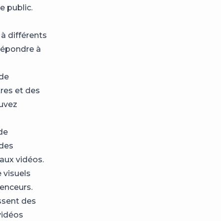
e public.
à différents
 répondre à
 de
tres et des
ouvez
de
 des
aux vidéos.
 visuels
uenceurs.
ssent des
vidéos