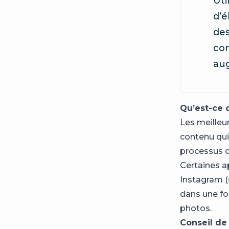
Uti
d’é
des
com
aug
Qu’est-ce q
Les meilleu
contenu qui 
processus de
Certaines a
Instagram (s
dans une fo
photos.
Conseil de