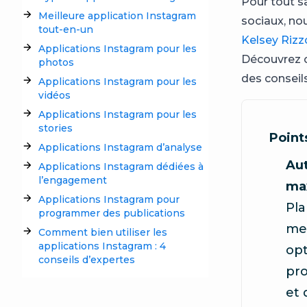
Pour tout sa
Meilleure application Instagram
sociaux, no
tout-en-un
Kelsey Rizz
Applications Instagram pour les
Découvrez c
photos
des conseils
Applications Instagram pour les
vidéos
Applications Instagram pour les
stories
Points
Applications Instagram d’analyse
Aut
Applications Instagram dédiées à
l’engagement
ma
Applications Instagram pour
Pla
programmer des publications
me
Comment bien utiliser les
applications Instagram : 4
opt
conseils d’expertes
pro
et 