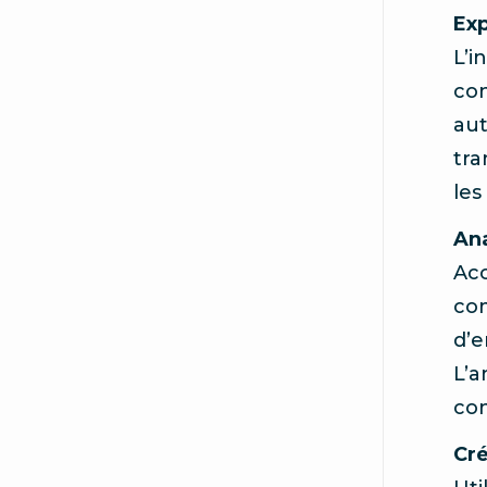
Exp
L’i
co
aut
tra
les
Ana
Acc
com
d’e
L’a
con
Cré