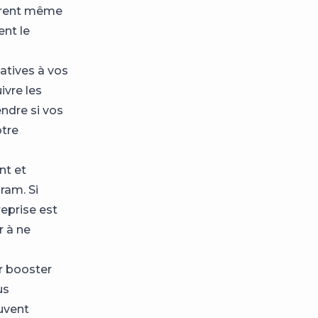
ègrent même
nt le
atives à vos
ivre les
endre si vos
otre
nt et
ram. Si
eprise est
r à ne
r booster
us
uvent