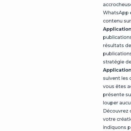
accrocheuse
WhatsApp e
contenu sur
Application
publication
résultats de
publication
stratégie d
Applicatio
suivent les
vous êtes a
présente su
louper aucun
Découvrez c
votre créat
indiquons 