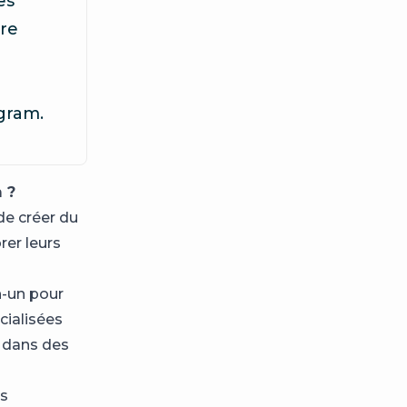
es
ire
agram.
 ?
de créer du
rer leurs
n-un pour
cialisées
e dans des
es