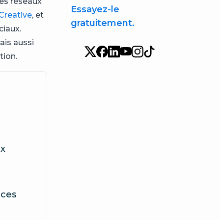
des réseaux
Essayez-le
Creative
, et
gratuitement.
ciaux.
ais aussi
tion.
ux
nces