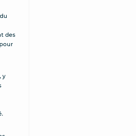
 du
nt des
 pour
 y
s
é.