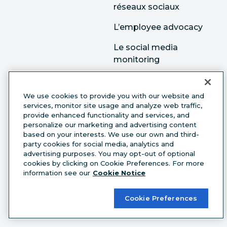
réseaux sociaux
L’employee advocacy
Le social media
monitoring
Publicité sur les
réseaux sociaux
We use cookies to provide you with our website and
services, monitor site usage and analyze web traffic,
provide enhanced functionality and services, and
Ressources
personalize our marketing and advertising content
based on your interests. We use our own and third-
Academy
party cookies for social media, analytics and
advertising purposes. You may opt-out of optional
Bibliothèque
cookies by clicking on Cookie Preferences. For more
de ressources
information see our
Cookie Notice
Études de cas
Cookie Preferences
Webinaires