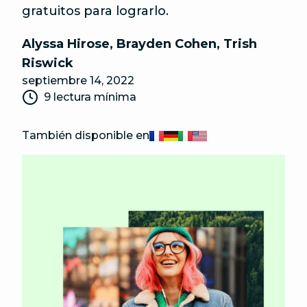
gratuitos para lograrlo.
Alyssa Hirose
,
Brayden Cohen
,
Trish
Riswick
septiembre 14, 2022
9 lectura mínima
También disponible en
Français
Deutsch
Italiano
English