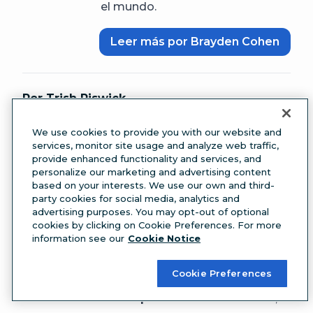
el mundo.
Leer más por Brayden Cohen
Por Trish Riswick
Trish Riswick es la Especialista
We use cookies to provide you with our website and
en Interacción Social de
services, monitor site usage and analyze web traffic,
provide enhanced functionality and services, and
Hootsuite. Durante los últimos 6
personalize our marketing and advertising content
años, Trish se ha abierto camino
based on your interests. We use our own and third-
party cookies for social media, analytics and
desde coordinadora de redes
advertising purposes. You may opt-out of optional
sociales independiente hasta un
cookies by clicking on Cookie Preferences. For more
pequeño equipo de marketing y
information see our
Cookie Notice
una empresa de nivel
Cookie Preferences
empresarial. En Hootsuite, Trish
desempeña muchas funciones,