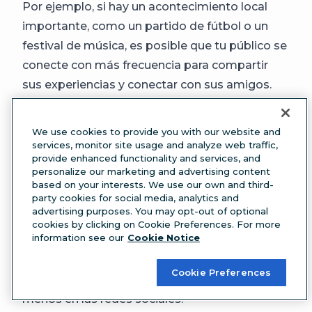
Por ejemplo, si hay un acontecimiento local
importante, como un partido de fútbol o un
festival de música, es posible que tu público se
conecte con más frecuencia para compartir
sus experiencias y conectar con sus amigos.
O, durante el mes de Ramadán, las
publicaciones relacionadas con la comida
We use cookies to provide you with our website and
pueden ir mejor o peor dependiendo de la hora
services, monitor site usage and analyze web traffic,
provide enhanced functionality and services, and
del día.
personalize our marketing and advertising content
Las vacaciones también pueden desempeñar
based on your interests. We use our own and third-
party cookies for social media, analytics and
un papel importante. Durante las fiestas, la
advertising purposes. You may opt-out of optional
gente puede estar más activa en Internet
cookies by clicking on Cookie Preferences. For more
information see our
Cookie Notice
buscando ideas para regalos, ofertas de
compras o recetas navideñas. Por otro lado,
Cookie Preferences
puede que pasen más tiempo con la familia y
menos en las redes sociales.