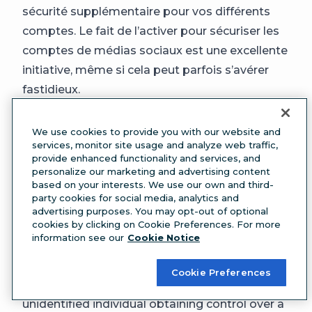
sécurité supplémentaire pour vos différents
comptes. Le fait de l’activer pour sécuriser les
comptes de médias sociaux est une excellente
initiative, même si cela peut parfois s’avérer
fastidieux.
Remarque : l’absence d’authentification à deux
facteurs a contribué au piratage du compte
We use cookies to provide you with our website and
services, monitor site usage and analyze web traffic,
Twitter de la
Securities and Exchange
provide enhanced functionality and services, and
Commission
dont nous parlions
personalize our marketing and advertising content
based on your interests. We use our own and third-
précédemment.
party cookies for social media, analytics and
We can confirm that the account
@SECGov
advertising purposes. You may opt-out of optional
cookies by clicking on Cookie Preferences. For more
was compromised and we have completed a
information see our
Cookie Notice
preliminary investigation. Based on our
investigation, the compromise was not due to
Cookie Preferences
any breach of X’s systems, but rather due to an
unidentified individual obtaining control over a