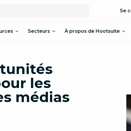
Se c
urces
Secteurs
À propos de Hootsuite
rtunités
our les
es médias