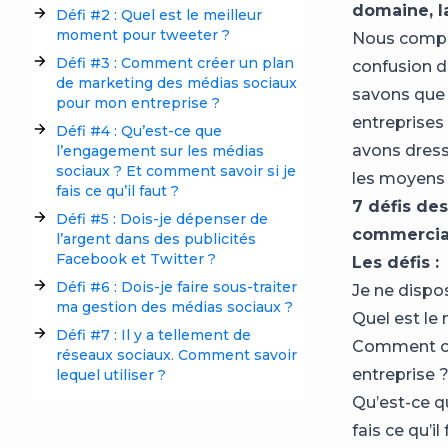
domaine, l
Défi #2 : Quel est le meilleur
moment pour tweeter ?
Nous compre
Défi #3 : Comment créer un plan
confusion d
de marketing des médias sociaux
savons que 
pour mon entreprise ?
entreprises
Défi #4 : Qu’est-ce que
avons dress
l’engagement sur les médias
sociaux ? Et comment savoir si je
les moyens 
fais ce qu’il faut ?
7 défis de
Défi #5 : Dois-je dépenser de
commercia
l’argent dans des publicités
Facebook et Twitter ?
Les défis :
Défi #6 : Dois-je faire sous-traiter
Je ne dispo
ma gestion des médias sociaux ?
Quel est le
Défi #7 : Il y a tellement de
Comment cr
réseaux sociaux. Comment savoir
entreprise 
lequel utiliser ?
Qu’est-ce q
fais ce qu’il