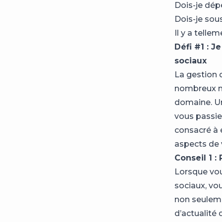
Dois-je dép
Dois-je sou
Il y a telle
Défi #1 : 
sociaux
La gestion 
nombreux mo
domaine. Un
vous passie
consacré à é
aspects de 
Conseil 1 :
Lorsque vou
sociaux, v
non seulemen
d’actualité