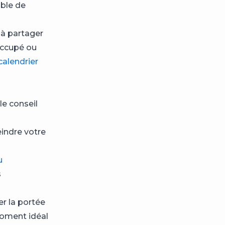
able de
 à partager
occupé ou
calendrier
le conseil
indre votre
u
s
r la portée
moment idéal