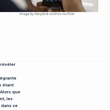
Image by Maryland GovPics
via Flickr
révéler
tégrante
s étant
 Alors que
t, les
 dans ce