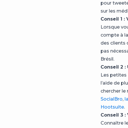
pour tweete
sur les méd
Conseil 1 :
Lorsque vou
compte à la
des clients 
pas nécessa
Brésil.
Conseil 2 : 
Les petites
l’aide de pl
chercher le
SocialBro
,
l
Hootsuite
.
Conseil 3 :
Connaître l