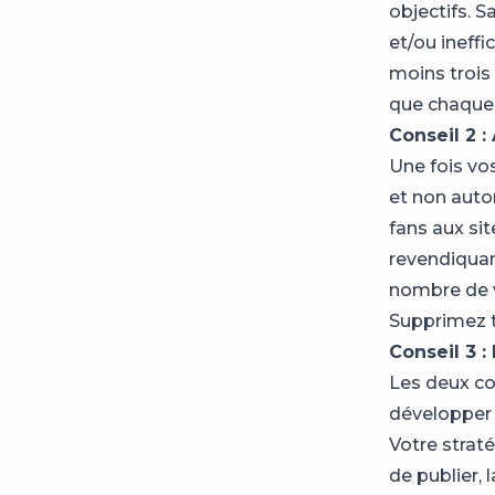
objectifs. S
et/ou ineff
moins trois 
que chaque o
Conseil 2 :
Une fois vo
et non auto
fans aux sit
revendiquan
nombre de vi
Supprimez to
Conseil 3 
Les deux con
développer
Votre strat
de publier, 