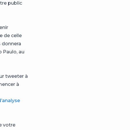
tre public
enir
e de celle
us donnera
o Paulo, au
ur tweeter à
mmencer à
d’analyse
e votre