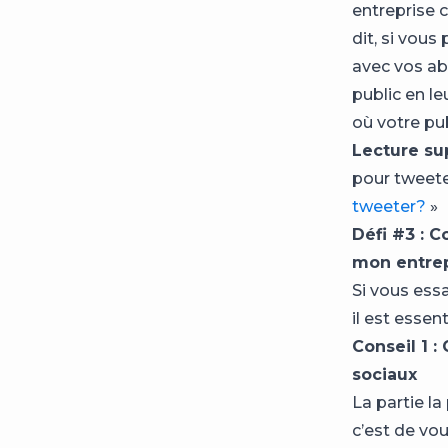
entreprise
dit, si vou
avec vos ab
public en l
où votre pub
Lecture su
pour tweeter
tweeter?
»
Défi #3 : 
mon entrep
Si vous essa
il est essent
Conseil 1 :
sociaux
La partie l
c’est de vou