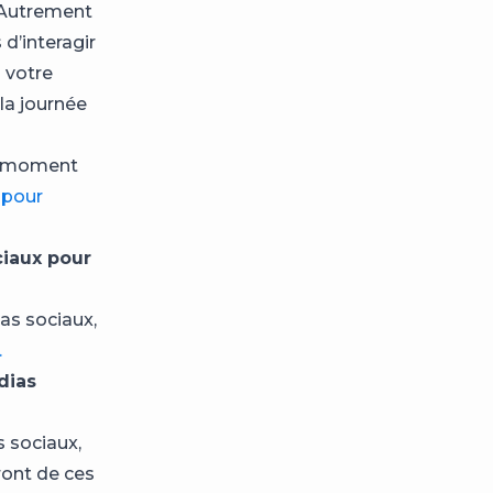
 Autrement
d’interagir
 votre
la journée
ur moment
 pour
ciaux pour
as sociaux,
.
édias
 sociaux,
ront de ces