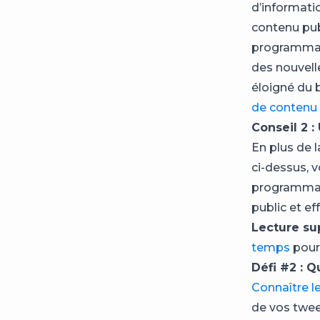
d’informati
contenu pub
programmati
des nouvell
éloigné du 
de contenu
Conseil 2 
En plus de 
ci-dessus, 
programmat
public et ef
Lecture su
temps
pour 
Défi #2 : 
Connaître l
de vos twee