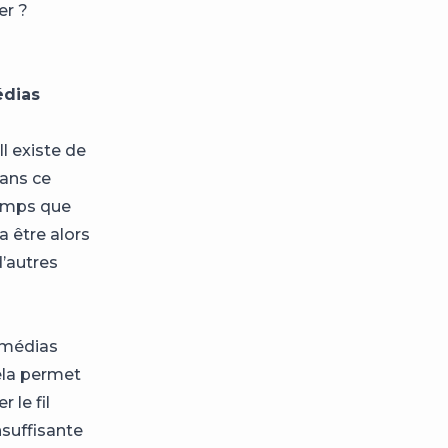
er ?
édias
l existe de
ans ce
temps que
 être alors
d’autres
s médias
ela permet
 le fil
nsuffisante