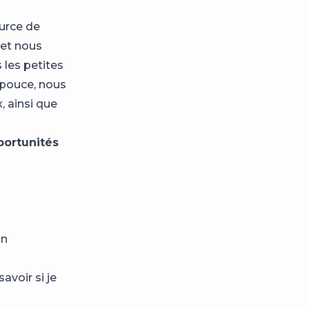
ource de
 et nous
les petites
 pouce, nous
, ainsi que
portunités
on
voir si je