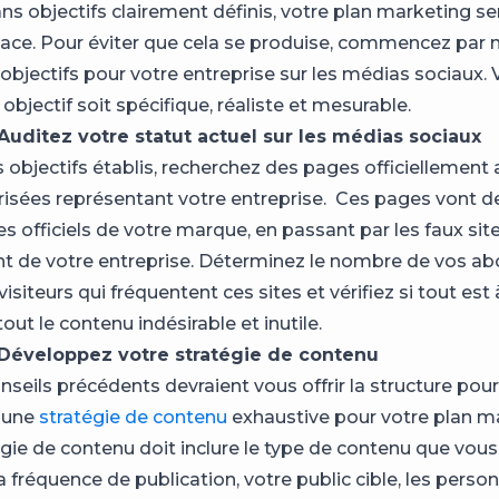
ans objectifs clairement définis, votre plan marketing s
icace. Pour éviter que cela se produise, commencez par 
objectifs pour votre entreprise sur les médias sociaux. V
bjectif soit spécifique, réaliste et mesurable.
 Auditez votre statut actuel sur les médias sociaux
s objectifs établis, recherchez des pages officiellemen
risées représentant votre entreprise. Ces pages vont de
es officiels de votre marque, en passant par les faux sit
t de votre entreprise. Déterminez le nombre de vos ab
siteurs qui fréquentent ces sites et vérifiez si tout est à
ut le contenu indésirable et inutile.
: Développez votre stratégie de contenu
seils précédents devraient vous offrir la structure pour
 une
stratégie de contenu
exhaustive pour votre plan m
égie de contenu doit inclure le type de contenu que vou
la fréquence de publication, votre public cible, les perso